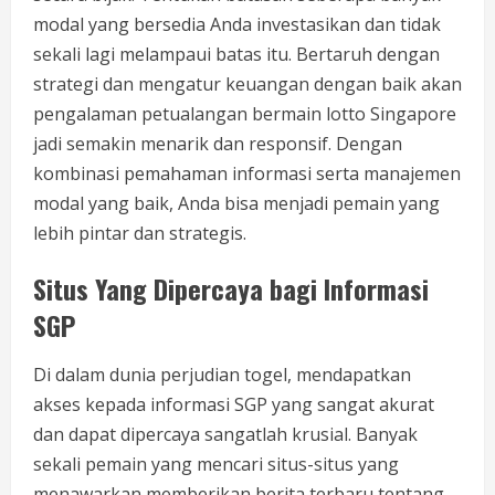
modal yang bersedia Anda investasikan dan tidak
sekali lagi melampaui batas itu. Bertaruh dengan
strategi dan mengatur keuangan dengan baik akan
pengalaman petualangan bermain lotto Singapore
jadi semakin menarik dan responsif. Dengan
kombinasi pemahaman informasi serta manajemen
modal yang baik, Anda bisa menjadi pemain yang
lebih pintar dan strategis.
Situs Yang Dipercaya bagi Informasi
SGP
Di dalam dunia perjudian togel, mendapatkan
akses kepada informasi SGP yang sangat akurat
dan dapat dipercaya sangatlah krusial. Banyak
sekali pemain yang mencari situs-situs yang
menawarkan memberikan berita terbaru tentang