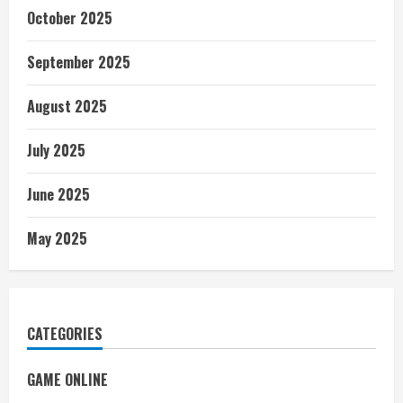
October 2025
September 2025
August 2025
July 2025
June 2025
May 2025
CATEGORIES
GAME ONLINE