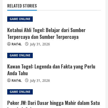
RELATED STORIES
u
e
GAME ONLINE
R
Ketahui Ahli Togel: Belajar dari Sumber
Terpercaya dan Sumber Terpercaya
e
RAf4L
July 31, 2026
a
GAME ONLINE
d
Kawan Togel: Legenda dan Fakta yang Perlu
i
Anda Tahu
n
RAf4L
July 31, 2026
g
GAME ONLINE
Poker JW: Dari Dasar hingga Mahir dalam Satu