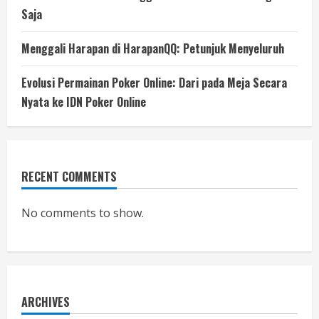
Saja
Menggali Harapan di HarapanQQ: Petunjuk Menyeluruh
Evolusi Permainan Poker Online: Dari pada Meja Secara
Nyata ke IDN Poker Online
RECENT COMMENTS
No comments to show.
ARCHIVES