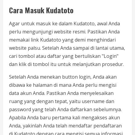
Cara Masuk Kudatoto
Agar untuk masuk ke dalam Kudatoto, awal Anda
perlu mengunjungi website resmi. Pastikan Anda
memakai link Kudatoto yang demi menghindari
website palsu. Setelah Anda sampai di lantai utama,
cari tombol atau daftar yang bertuliskan "Login"
dan klik di tombol itu untuk melanjutkan prosedur.
Setelah Anda menekan button login, Anda akan
dibawa ke halaman di mana Anda perlu mengisi
data akun Anda. Pastikan Anda menyelesaikan
ruang yang dengan tepat, yaitu username dan
password yang telah Anda daftarkan sebelumnya.
Apabila Anda baru pertama kali mengakses akun
Anda, yakinlah Anda telah mendaftar pendaftaran
di Kudatoto dengan cara mengisi semua informasi