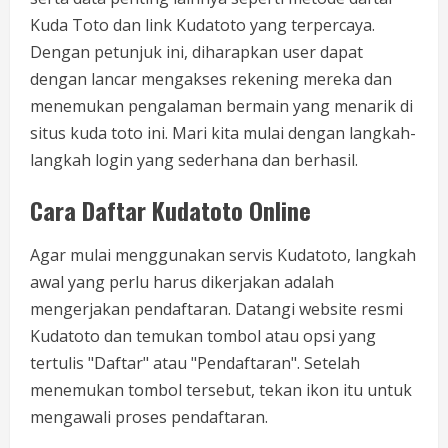
Kuda Toto dan link Kudatoto yang terpercaya.
Dengan petunjuk ini, diharapkan user dapat
dengan lancar mengakses rekening mereka dan
menemukan pengalaman bermain yang menarik di
situs kuda toto ini. Mari kita mulai dengan langkah-
langkah login yang sederhana dan berhasil.
Cara Daftar Kudatoto Online
Agar mulai menggunakan servis Kudatoto, langkah
awal yang perlu harus dikerjakan adalah
mengerjakan pendaftaran. Datangi website resmi
Kudatoto dan temukan tombol atau opsi yang
tertulis "Daftar" atau "Pendaftaran". Setelah
menemukan tombol tersebut, tekan ikon itu untuk
mengawali proses pendaftaran.