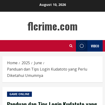
Skip
August 10, 2026
to
content
flcrime.com
VIDEO
Home
2025
June
Panduan dan Tips Login Kudatoto yang Perlu
Diketahui Umumnya
GAME ONLINE
Panduan dan Tips Login Kudatoto yang