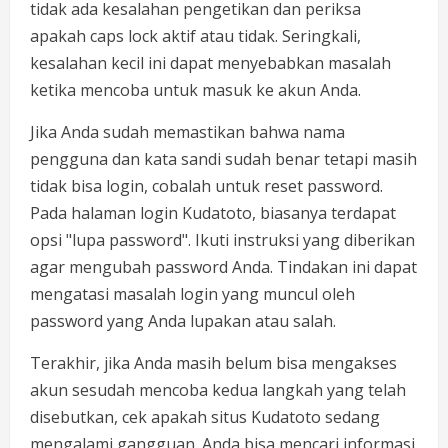
tidak ada kesalahan pengetikan dan periksa
apakah caps lock aktif atau tidak. Seringkali,
kesalahan kecil ini dapat menyebabkan masalah
ketika mencoba untuk masuk ke akun Anda.
Jika Anda sudah memastikan bahwa nama
pengguna dan kata sandi sudah benar tetapi masih
tidak bisa login, cobalah untuk reset password.
Pada halaman login Kudatoto, biasanya terdapat
opsi "lupa password". Ikuti instruksi yang diberikan
agar mengubah password Anda. Tindakan ini dapat
mengatasi masalah login yang muncul oleh
password yang Anda lupakan atau salah.
Terakhir, jika Anda masih belum bisa mengakses
akun sesudah mencoba kedua langkah yang telah
disebutkan, cek apakah situs Kudatoto sedang
mengalami gangguan. Anda bisa mencari informasi