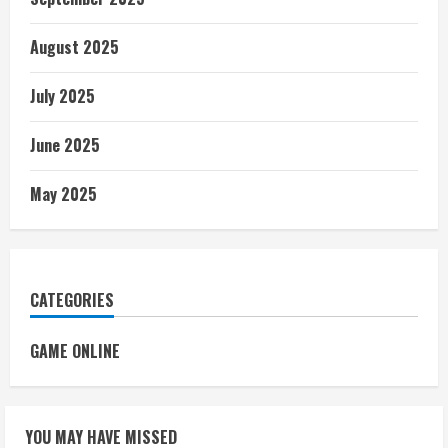
August 2025
July 2025
June 2025
May 2025
CATEGORIES
GAME ONLINE
YOU MAY HAVE MISSED