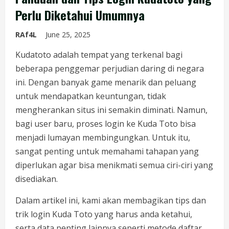
Perlu Diketahui Umumnya
RAf4L
June 25, 2025
Kudatoto adalah tempat yang terkenal bagi
beberapa penggemar perjudian daring di negara
ini. Dengan banyak game menarik dan peluang
untuk mendapatkan keuntungan, tidak
mengherankan situs ini semakin diminati. Namun,
bagi user baru, proses login ke Kuda Toto bisa
menjadi lumayan membingungkan. Untuk itu,
sangat penting untuk memahami tahapan yang
diperlukan agar bisa menikmati semua ciri-ciri yang
disediakan.
Dalam artikel ini, kami akan membagikan tips dan
trik login Kuda Toto yang harus anda ketahui,
serta data penting lainnya seperti metode daftar