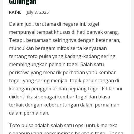
Gulungan
RAf4L
July 8, 2025
Dalam judi, terutama di negara ini, togel
mempunyai tempat khusus di hati banyak orang.
Tetapi, bersamaan seiringnya dengan ketenaran,
munculkan beragam mitos serta kenyataan
tentang toto pulsa yang kadang-kadang sering
membingungkan pemain togel. Salah satu
peristiwa yang menarik perhatian yaitu kembar
togel, yang sering menjadi topik perbincangan di
kalangan penggemar dan pejuang togel. Istilah ini
diidentifikasi sebagai kembar togel dan biasa
terkait dengan keberuntungan dalam permainan
dalam permainan.
Toto pulsa adalah salah satu opsi untuk mereka
siapapun yang berkeinginan bermain togel. Tanpa