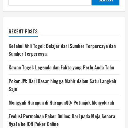
SEARCH
RECENT POSTS
Ketahui Ahli Togel: Belajar dari Sumber Terpercaya dan
Sumber Terpercaya
Kawan Togel: Legenda dan Fakta yang Perlu Anda Tahu
Poker JW: Dari Dasar hingga Mahir dalam Satu Langkah
Saja
Menggali Harapan di HarapanQQ: Petunjuk Menyeluruh
Evolusi Permainan Poker Online: Dari pada Meja Secara
Nyata ke IDN Poker Online