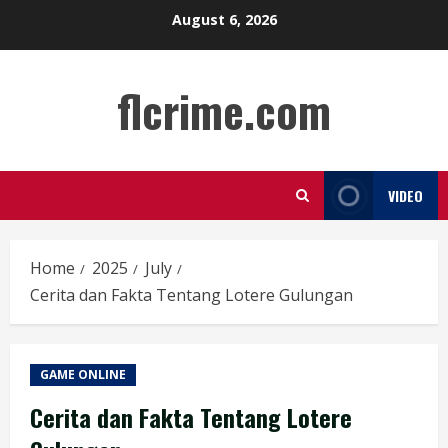
Skip
August 6, 2026
to
content
flcrime.com
VIDEO
Home
2025
July
Cerita dan Fakta Tentang Lotere Gulungan
GAME ONLINE
Cerita dan Fakta Tentang Lotere