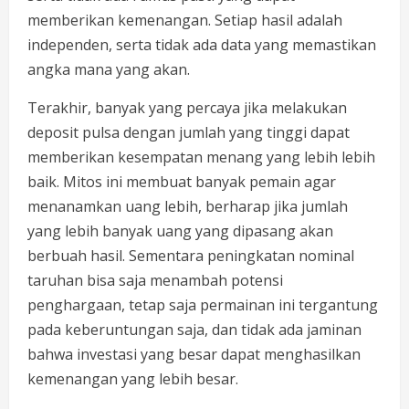
memberikan kemenangan. Setiap hasil adalah
independen, serta tidak ada data yang memastikan
angka mana yang akan.
Terakhir, banyak yang percaya jika melakukan
deposit pulsa dengan jumlah yang tinggi dapat
memberikan kesempatan menang yang lebih lebih
baik. Mitos ini membuat banyak pemain agar
menanamkan uang lebih, berharap jika jumlah
yang lebih banyak uang yang dipasang akan
berbuah hasil. Sementara peningkatan nominal
taruhan bisa saja menambah potensi
penghargaan, tetap saja permainan ini tergantung
pada keberuntungan saja, dan tidak ada jaminan
bahwa investasi yang besar dapat menghasilkan
kemenangan yang lebih besar.