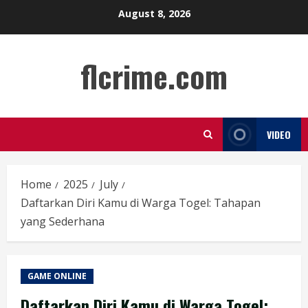
Skip
August 8, 2026
to
content
flcrime.com
VIDEO
Home
2025
July
Daftarkan Diri Kamu di Warga Togel: Tahapan
yang Sederhana
GAME ONLINE
Daftarkan Diri Kamu di Warga Togel: