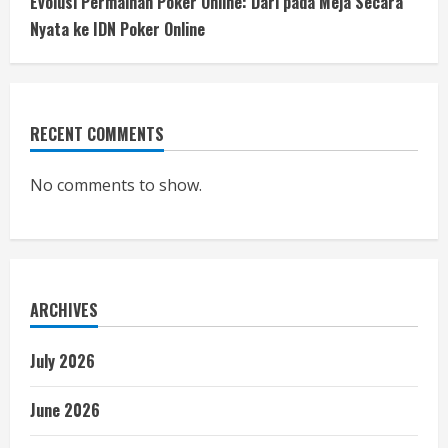
Evolusi Permainan Poker Online: Dari pada Meja Secara
Nyata ke IDN Poker Online
RECENT COMMENTS
No comments to show.
ARCHIVES
July 2026
June 2026