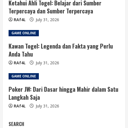
R
Ketahui Ahli Togel: Belajar dari Sumber
Terpercaya dan Sumber Terpercaya
e
RAf4L
July 31, 2026
a
GAME ONLINE
d
Kawan Togel: Legenda dan Fakta yang Perlu
i
Anda Tahu
n
RAf4L
July 31, 2026
g
GAME ONLINE
Poker JW: Dari Dasar hingga Mahir dalam Satu
Langkah Saja
RAf4L
July 31, 2026
SEARCH