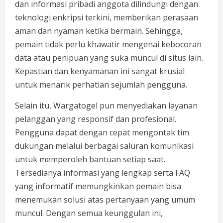
dan informasi pribadi anggota dilindungi dengan
teknologi enkripsi terkini, memberikan perasaan
aman dan nyaman ketika bermain. Sehingga,
pemain tidak perlu khawatir mengenai kebocoran
data atau penipuan yang suka muncul di situs lain.
Kepastian dan kenyamanan ini sangat krusial
untuk menarik perhatian sejumlah pengguna.
Selain itu, Wargatogel pun menyediakan layanan
pelanggan yang responsif dan profesional.
Pengguna dapat dengan cepat mengontak tim
dukungan melalui berbagai saluran komunikasi
untuk memperoleh bantuan setiap saat.
Tersedianya informasi yang lengkap serta FAQ
yang informatif memungkinkan pemain bisa
menemukan solusi atas pertanyaan yang umum
muncul. Dengan semua keunggulan ini,