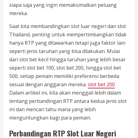
siapa saja yang ingin memaksimalkan peluang
mereka.
Saat kita membandingkan slot luar negeri dan slot
Thailand, penting untuk mempertimbangkan tidak
hanya RTP yang ditawarkan tetapi juga faktor lain
seperti jenis taruhan yang bisa dilakukan. Mulai
dari slot bet kecil hingga taruhan yang lebih besar
seperti slot bet 100, slot bet 200, hingga slot bet
500, setiap pemain memiliki preferensi berbeda
sesuai dengan anggaran mereka.
slot bet 200
Dalam artikel ini, kita akan menggali lebih dalam
tentang perbandingan RTP antara kedua jenis slot
ini dan mencari tahu mana yang lebih
menguntungkan bagi para pemain.
Perbandingan RTP Slot Luar Negeri