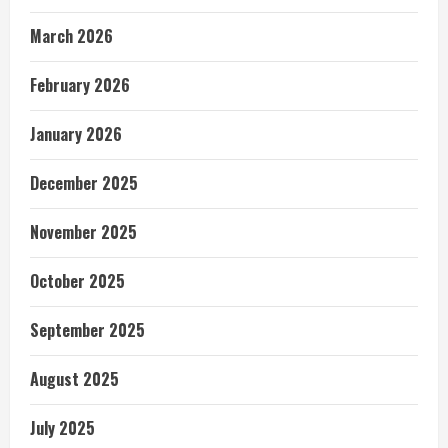
March 2026
February 2026
January 2026
December 2025
November 2025
October 2025
September 2025
August 2025
July 2025