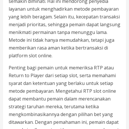
semakin diminati. Hal ini mendorong penyedia
layanan untuk menghadirkan metode pembayaran
yang lebih beragam. Selain itu, kecepatan transaksi
menjadi prioritas, sehingga pemain dapat langsung
menikmati permainan tanpa menunggu lama.
Metode ini tidak hanya memudahkan, tetapi juga
memberikan rasa aman ketika bertransaksi di
platform slot online.
Penting bagi pemain untuk memeriksa RTP atau
Return to Player dari setiap slot, serta memahami
syarat dan ketentuan yang berlaku untuk setiap
metode pembayaran. Mengetahui RTP slot online
dapat membantu pemain dalam merencanakan
strategi taruhan mereka, terutama ketika
mengkombinasikannya dengan pilihan bet yang
ditawarkan. Dengan pemahaman ini, pemain dapat