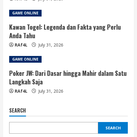
e
a
GAME ONLINE
d
Kawan Togel: Legenda dan Fakta yang Perlu
Anda Tahu
i
RAf4L
July 31, 2026
n
GAME ONLINE
g
Poker JW: Dari Dasar hingga Mahir dalam Satu
Langkah Saja
RAf4L
July 31, 2026
SEARCH
SEARCH