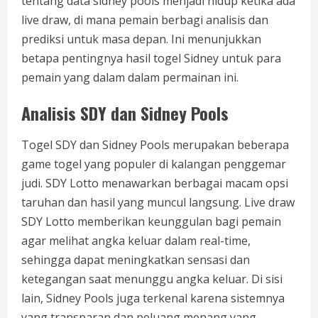
tentang data sidney pools menjadi hidup ketika ada
live draw, di mana pemain berbagi analisis dan
prediksi untuk masa depan. Ini menunjukkan
betapa pentingnya hasil togel Sidney untuk para
pemain yang dalam dalam permainan ini.
Analisis SDY dan Sidney Pools
Togel SDY dan Sidney Pools merupakan beberapa
game togel yang populer di kalangan penggemar
judi. SDY Lotto menawarkan berbagai macam opsi
taruhan dan hasil yang muncul langsung. Live draw
SDY Lotto memberikan keunggulan bagi pemain
agar melihat angka keluar dalam real-time,
sehingga dapat meningkatkan sensasi dan
ketegangan saat menunggu angka keluar. Di sisi
lain, Sidney Pools juga terkenal karena sistemnya
yang transparan dan peluang menang yang