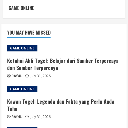
GAME ONLINE
YOU MAY HAVE MISSED
GAME ONLINE
Ketahui Ahli Togel: Belajar dari Sumber Terpercaya
dan Sumber Terpercaya
RAf4L
July 31, 2026
GAME ONLINE
Kawan Togel: Legenda dan Fakta yang Perlu Anda
Tahu
RAf4L
July 31, 2026