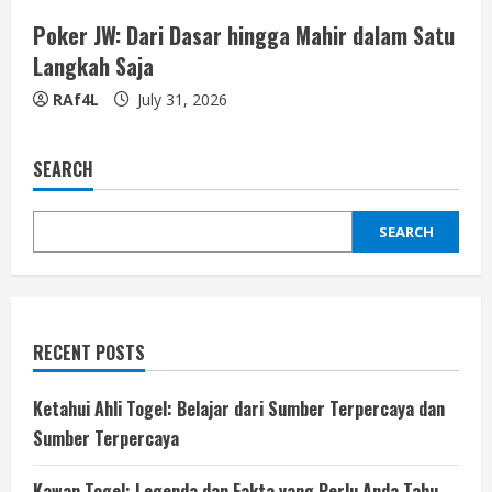
Poker JW: Dari Dasar hingga Mahir dalam Satu
Langkah Saja
RAf4L
July 31, 2026
SEARCH
SEARCH
RECENT POSTS
Ketahui Ahli Togel: Belajar dari Sumber Terpercaya dan
Sumber Terpercaya
Kawan Togel: Legenda dan Fakta yang Perlu Anda Tahu