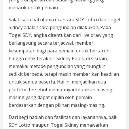
menarik untuk pemain.
Salah satu hal utama di antara SDY Lotto dan Togel
Sidney adalah cara pengundian dilakukan. Pada
Togel SDY, angka ditentukan dari live draw yang
berlangsung secara terjadwal, memberi
kesempatan bagi para pemain untuk bertaruh
hingga detik terakhir. Sidney Pools, di sisi lain,
memakai metode pengundian yang mungkin
sedikit berbeda, tetapi masih memberikan keadilan
untuk semua peserta. Hal ini menjadikan dua
platform tersebut mempunyai keunikan masing-
masing yang dapat dipilih oleh pemain
berdasarkan dengan pilihan masing-masing.
Dari segi hadiah dan fasilitas dan layanannya, baik
SDY Lotto maupun Togel Sidney menawarkan