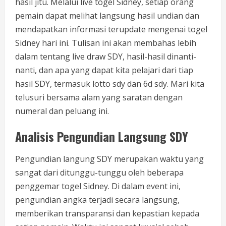
hasil jitu. Melalui live togel Sidney, setiap orang
pemain dapat melihat langsung hasil undian dan
mendapatkan informasi terupdate mengenai togel
Sidney hari ini. Tulisan ini akan membahas lebih
dalam tentang live draw SDY, hasil-hasil dinanti-
nanti, dan apa yang dapat kita pelajari dari tiap
hasil SDY, termasuk lotto sdy dan 6d sdy. Mari kita
telusuri bersama alam yang saratan dengan
numeral dan peluang ini.
Analisis Pengundian Langsung SDY
Pengundian langung SDY merupakan waktu yang
sangat dari ditunggu-tunggu oleh beberapa
penggemar togel Sidney. Di dalam event ini,
pengundian angka terjadi secara langsung,
memberikan transparansi dan kepastian kepada