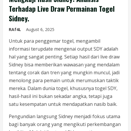
Terhadap Live Draw Permainan Togel
Sidney.
RAf4L
August 6, 2025
Untuk para penggemar togel, mengambil
informasi terupdate mengenai output SDY adalah
hal yang sangat penting. Setiap hasil dari live draw
Sidney bisa memberikan wawasan yang mendalam
tentang corak dan tren yang mungkin muncul, jadi
menolong para pemain untuk merumuskan taktik
mereka. Dalam dunia togel, khususnya togel SDY,
hasil-hasil ini bukan sekadar angka, tetapi juga
satu kesempatan untuk mendapatkan nasib baik.
Pengundian langsung Sidney menjadi fokus utama
bagi banyak orang yang mengikuti perkembangan