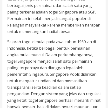
berbagai jenis permainan, dan salah satu yang
paling terkenal adalah togel Singapore atau SGP.
Permainan ini telah menjadi sangat populer di
kalangan masyarakat karena memberikan harapan
untuk memenangkan hadiah besar.
Sejarah togel dimulai pada awal tahun 1960-an di
Indonesia, ketika berbagai bentuk permainan
angka mulai muncul. Dalam perkembangannya,
togel Singapore menjadi salah satu permainan
paling terpercaya dan dianggap legal oleh
pemerintah Singapura. Singapore Pools didirikan
untuk mengatur undian ini dan memastikan
transparansi serta keadilan dalam setiap
pengundian. Dengan sistem yang jelas dan regulasi
yang ketat, togel Singapore berhasil menarik minat
banyak pemain, baik di dalam negeri maupun luar