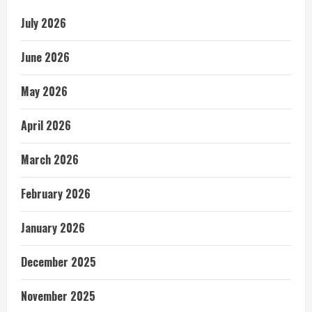
July 2026
June 2026
May 2026
April 2026
March 2026
February 2026
January 2026
December 2025
November 2025