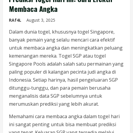
Membaca Angka
RAf4L
August 3, 2025
Dalam dunia togel, khususnya togel Singapore,
banyak pemain yang selalu mencari cara efektif
untuk membaca angka dan meningkatkan peluang
kemenangan mereka. Togel SGP atau togel
Singapore Pools adalah salah satu permainan yang
paling populer di kalangan pecinta judi angka di
Indonesia. Setiap harinya, hasil pengeluaran SGP
ditunggu-tunggu, dan para pemain berusaha
menganalisis data SGP sebelumnya untuk
merumuskan prediksi yang lebih akurat.
Memahami cara membaca angka dalam togel hari
ini sangat penting untuk bisa membuat prediksi
yang tepat. Keluaran SGP yang tersedia melalui