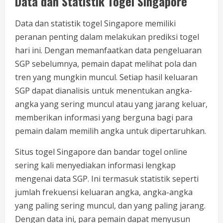
Data dan Statistik Togel Singapore
Data dan statistik togel Singapore memiliki
peranan penting dalam melakukan prediksi togel
hari ini. Dengan memanfaatkan data pengeluaran
SGP sebelumnya, pemain dapat melihat pola dan
tren yang mungkin muncul. Setiap hasil keluaran
SGP dapat dianalisis untuk menentukan angka-
angka yang sering muncul atau yang jarang keluar,
memberikan informasi yang berguna bagi para
pemain dalam memilih angka untuk dipertaruhkan.
Situs togel Singapore dan bandar togel online
sering kali menyediakan informasi lengkap
mengenai data SGP. Ini termasuk statistik seperti
jumlah frekuensi keluaran angka, angka-angka
yang paling sering muncul, dan yang paling jarang.
Dengan data ini, para pemain dapat menyusun