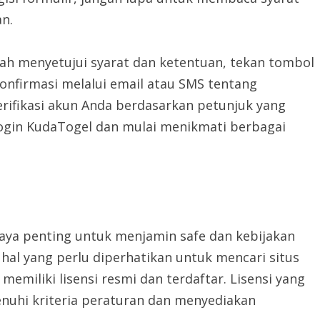
n.
dah menyetujui syarat dan ketentuan, tekan tombol
konfirmasi melalui email atau SMS tentang
rifikasi akun Anda berdasarkan petunjuk yang
login KudaTogel dan mulai menikmati berbagai
aya penting untuk menjamin safe dan kebijakan
al yang perlu diperhatikan untuk mencari situs
memiliki lisensi resmi dan terdaftar. Lisensi yang
nuhi kriteria peraturan dan menyediakan