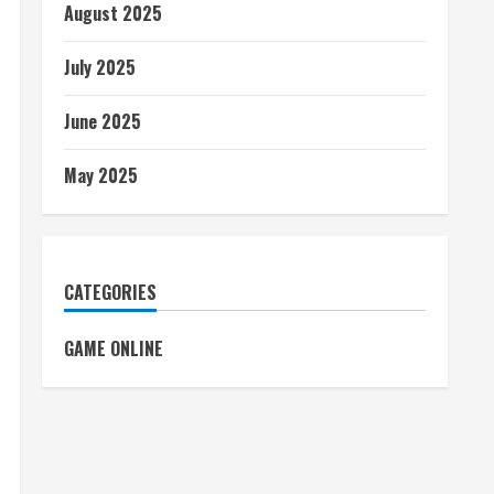
August 2025
July 2025
June 2025
May 2025
CATEGORIES
GAME ONLINE