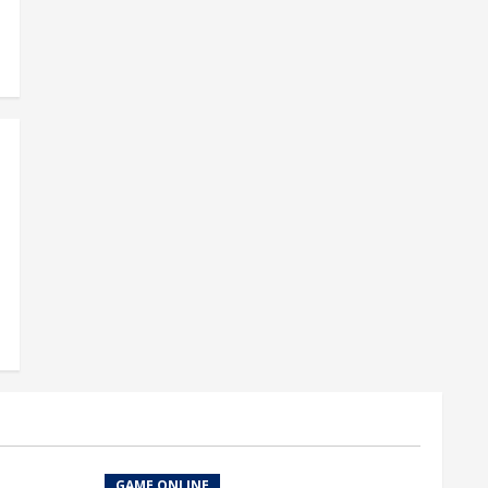
GAME ONLINE