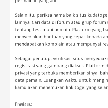
permainan yang adil.
Selain itu, periksa nama baik situs kudatoge
lainnya. Cari data di forum atau grup foru
tentang testimoni pemain. Platform yang b
menyediakan bantuan yang cepat kepada ang
mendapatkan komplain atau mempunyai rev
Sebagai penutup, verifikasi situs menyediak
registrasi yang gampang diakses. Platform 
privasi yang terbuka memberikan sinyal b
data pemain. Luangkan waktu untuk menginve
kamu akan menemukan link togel yang selam
C
Previous: