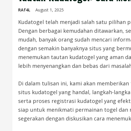
RAf4L
August 1, 2025
Kudatogel telah menjadi salah satu pilihan 
Dengan berbagai kemudahan ditawarkan, sepe
mudah, banyak orang sudah mencari informa
dengan semakin banyaknya situs yang ber
menemukan tautan kudatogel yang aman dan
lebih menyenangkan dan bebas dari masalah
Di dalam tulisan ini, kami akan memberik
situs kudatogel yang handal, langkah-lang
serta proses registrasi kudatogel yang efekt
siap untuk menikmati permainan togel dan m
segerakan dengan diskusikan cara menemuka