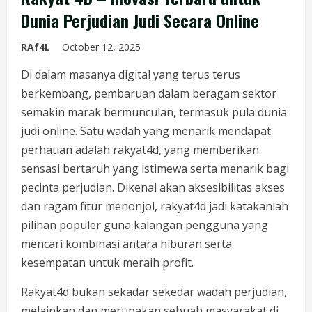
Dunia Perjudian Judi Secara Online
RAf4L
October 12, 2025
Di dalam masanya digital yang terus terus
berkembang, pembaruan dalam beragam sektor
semakin marak bermunculan, termasuk pula dunia
judi online. Satu wadah yang menarik mendapat
perhatian adalah rakyat4d, yang memberikan
sensasi bertaruh yang istimewa serta menarik bagi
pecinta perjudian. Dikenal akan aksesibilitas akses
dan ragam fitur menonjol, rakyat4d jadi katakanlah
pilihan populer guna kalangan pengguna yang
mencari kombinasi antara hiburan serta
kesempatan untuk meraih profit.
Rakyat4d bukan sekadar sekedar wadah perjudian,
melainkan dan merupakan sebuah masyarakat di