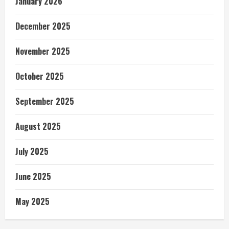
January 2026
December 2025
November 2025
October 2025
September 2025
August 2025
July 2025
June 2025
May 2025