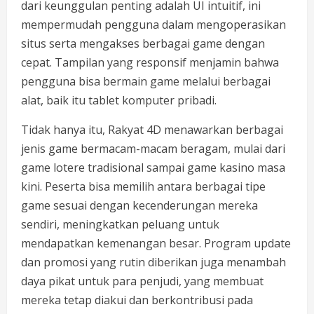
dari keunggulan penting adalah UI intuitif, ini
mempermudah pengguna dalam mengoperasikan
situs serta mengakses berbagai game dengan
cepat. Tampilan yang responsif menjamin bahwa
pengguna bisa bermain game melalui berbagai
alat, baik itu tablet komputer pribadi.
Tidak hanya itu, Rakyat 4D menawarkan berbagai
jenis game bermacam-macam beragam, mulai dari
game lotere tradisional sampai game kasino masa
kini. Peserta bisa memilih antara berbagai tipe
game sesuai dengan kecenderungan mereka
sendiri, meningkatkan peluang untuk
mendapatkan kemenangan besar. Program update
dan promosi yang rutin diberikan juga menambah
daya pikat untuk para penjudi, yang membuat
mereka tetap diakui dan berkontribusi pada