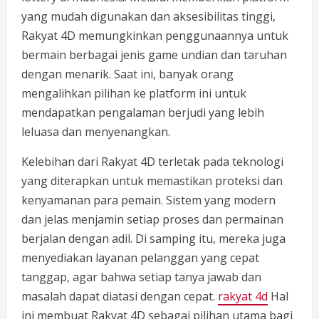
yang mudah digunakan dan aksesibilitas tinggi,
Rakyat 4D memungkinkan penggunaannya untuk
bermain berbagai jenis game undian dan taruhan
dengan menarik. Saat ini, banyak orang
mengalihkan pilihan ke platform ini untuk
mendapatkan pengalaman berjudi yang lebih
leluasa dan menyenangkan.
Kelebihan dari Rakyat 4D terletak pada teknologi
yang diterapkan untuk memastikan proteksi dan
kenyamanan para pemain. Sistem yang modern
dan jelas menjamin setiap proses dan permainan
berjalan dengan adil. Di samping itu, mereka juga
menyediakan layanan pelanggan yang cepat
tanggap, agar bahwa setiap tanya jawab dan
masalah dapat diatasi dengan cepat.
rakyat 4d
Hal
ini membuat Rakyat 4D sebagai pilihan utama bagi