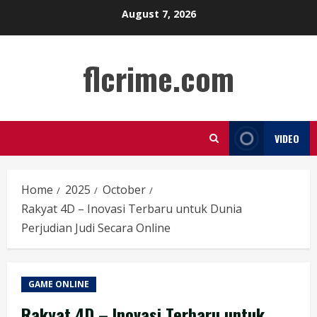
Skip
August 7, 2026
to
content
flcrime.com
VIDEO
Home
2025
October
Rakyat 4D – Inovasi Terbaru untuk Dunia
Perjudian Judi Secara Online
GAME ONLINE
Rakyat 4D – Inovasi Terbaru untuk