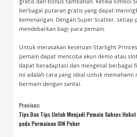
gratis dan bonus tambahan. Ketika simbol 
berbagai putaran gratis yang dapat menin
kemenangan. Dengan Super Scatter, setiap
mendebarkan bagi para pemain.
Untuk merasakan keseruan Starlight Prince
pemain dapat mencoba akun demo atau slot 
dapat beradaptasi dan mengenal berbagai fi
Ini adalah cara yang ideal untuk memaha
bermain dengan santai.
C
Previous:
Tips Dan Tips Untuk Menjadi Pemain Sukses Hebat
o
pada Permainan IDN Poker
n