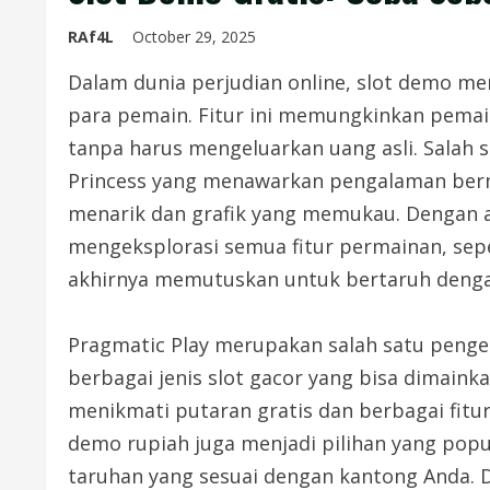
RAf4L
October 29, 2025
Dalam dunia perjudian online, slot demo men
para pemain. Fitur ini memungkinkan pemai
tanpa harus mengeluarkan uang asli. Salah 
Princess yang menawarkan pengalaman ber
menarik dan grafik yang memukau. Dengan 
mengeksplorasi semua fitur permainan, seper
akhirnya memutuskan untuk bertaruh deng
Pragmatic Play merupakan salah satu pen
berbagai jenis slot gacor yang bisa dimaink
menikmati putaran gratis dan berbagai fitur
demo rupiah juga menjadi pilihan yang pop
taruhan yang sesuai dengan kantong Anda. 