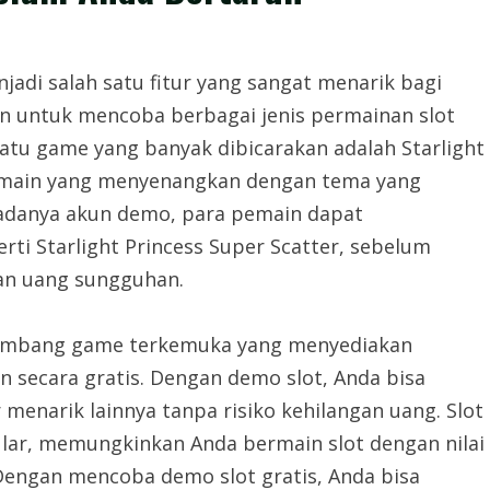
jadi salah satu fitur yang sangat menarik bagi
n untuk mencoba berbagai jenis permainan slot
satu game yang banyak dibicarakan adalah Starlight
main yang menyenangkan dengan tema yang
adanya akun demo, para pemain dapat
ti Starlight Princess Super Scatter, sebelum
an uang sungguhan.
gembang game terkemuka yang menyediakan
an secara gratis. Dengan demo slot, Anda bisa
 menarik lainnya tanpa risiko kehilangan uang. Slot
ular, memungkinkan Anda bermain slot dengan nilai
Dengan mencoba demo slot gratis, Anda bisa