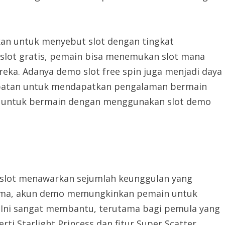
akan untuk menyebut slot dengan tingkat
lot gratis, pemain bisa menemukan slot mana
eka. Adanya demo slot free spin juga menjadi daya
mpatan untuk mendapatkan pengalaman bermain
 untuk bermain dengan menggunakan slot demo
lot menawarkan sejumlah keunggulan yang
tama, akun demo memungkinkan pemain untuk
a. Ini sangat membantu, terutama bagi pemula yang
 Starlight Princess dan fitur Super Scatter