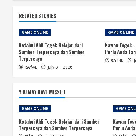
t
RELATED STORIES
i
n
GAME ONLINE
GAME ONLINE
u
Ketahui Ahli Togel: Belajar dari
Kawan Togel: 
Sumber Terpercaya dan Sumber
Perlu Anda Tah
e
Terpercaya
RAf4L
J
RAf4L
July 31, 2026
R
e
YOU MAY HAVE MISSED
a
d
GAME ONLINE
GAME ONL
i
Ketahui Ahli Togel: Belajar dari Sumber
Kawan Toge
Terpercaya dan Sumber Terpercaya
Perlu Anda
n