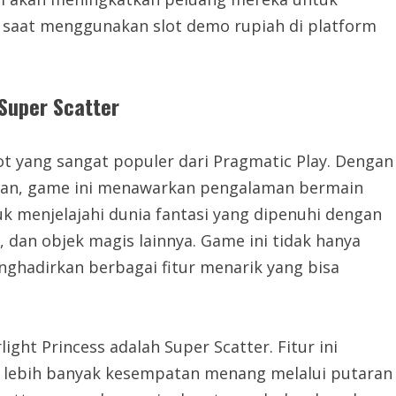
saat menggunakan slot demo rupiah di platform
 Super Scatter
lot yang sangat populer dari Pragmatic Play. Dengan
an, game ini menawarkan pengalaman bermain
k menjelajahi dunia fantasi yang dipenuhi dengan
, dan objek magis lainnya. Game ini tidak hanya
nghadirkan berbagai fitur menarik yang bisa
light Princess adalah Super Scatter. Fitur ini
ebih banyak kesempatan menang melalui putaran