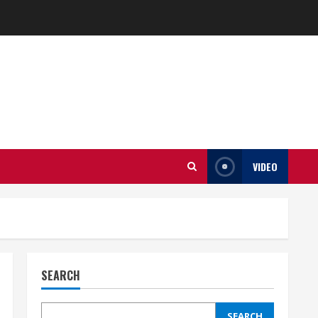
VIDEO
SEARCH
SEARCH