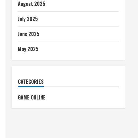
August 2025
July 2025
June 2025
May 2025
CATEGORIES
GAME ONLINE