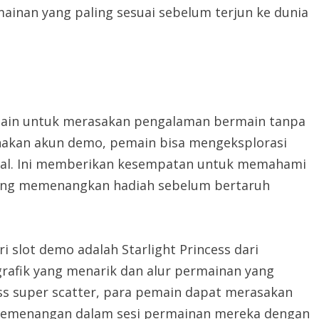
inan yang paling sesuai sebelum terjun ke dunia
emain untuk merasakan pengalaman bermain tanpa
akan akun demo, pemain bisa mengeksplorasi
nsial. Ini memberikan kesempatan untuk memahami
luang memenangkan hadiah sebelum bertaruh
 slot demo adalah Starlight Princess dari
rafik yang menarik dan alur permainan yang
ess super scatter, para pemain dapat merasakan
kemenangan dalam sesi permainan mereka dengan