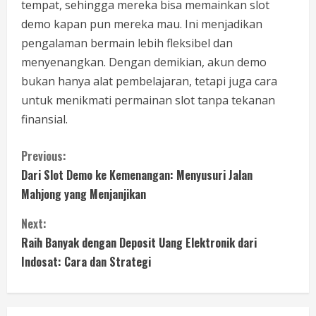
tempat, sehingga mereka bisa memainkan slot
demo kapan pun mereka mau. Ini menjadikan
pengalaman bermain lebih fleksibel dan
menyenangkan. Dengan demikian, akun demo
bukan hanya alat pembelajaran, tetapi juga cara
untuk menikmati permainan slot tanpa tekanan
finansial.
C
Previous:
Dari Slot Demo ke Kemenangan: Menyusuri Jalan
o
Mahjong yang Menjanjikan
n
Next:
t
Raih Banyak dengan Deposit Uang Elektronik dari
Indosat: Cara dan Strategi
i
n