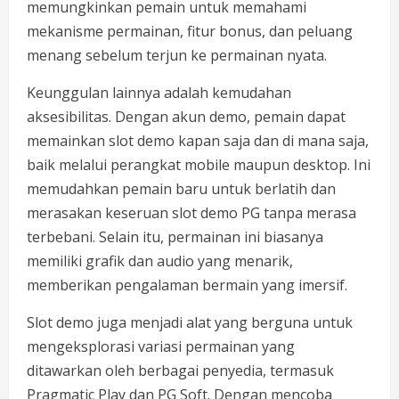
memungkinkan pemain untuk memahami
mekanisme permainan, fitur bonus, dan peluang
menang sebelum terjun ke permainan nyata.
Keunggulan lainnya adalah kemudahan
aksesibilitas. Dengan akun demo, pemain dapat
memainkan slot demo kapan saja dan di mana saja,
baik melalui perangkat mobile maupun desktop. Ini
memudahkan pemain baru untuk berlatih dan
merasakan keseruan slot demo PG tanpa merasa
terbebani. Selain itu, permainan ini biasanya
memiliki grafik dan audio yang menarik,
memberikan pengalaman bermain yang imersif.
Slot demo juga menjadi alat yang berguna untuk
mengeksplorasi variasi permainan yang
ditawarkan oleh berbagai penyedia, termasuk
Pragmatic Play dan PG Soft. Dengan mencoba