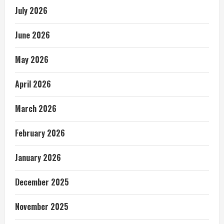
July 2026
June 2026
May 2026
April 2026
March 2026
February 2026
January 2026
December 2025
November 2025