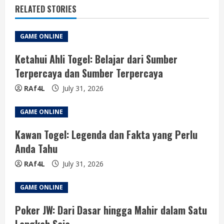
RELATED STORIES
u
e
GAME ONLINE
R
Ketahui Ahli Togel: Belajar dari Sumber
Terpercaya dan Sumber Terpercaya
e
RAf4L
July 31, 2026
a
GAME ONLINE
d
Kawan Togel: Legenda dan Fakta yang Perlu
i
Anda Tahu
n
RAf4L
July 31, 2026
g
GAME ONLINE
Poker JW: Dari Dasar hingga Mahir dalam Satu