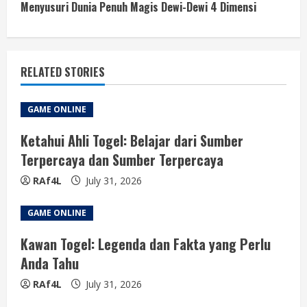
t
Menyusuri Dunia Penuh Magis Dewi-Dewi 4 Dimensi
i
n
RELATED STORIES
u
GAME ONLINE
e
Ketahui Ahli Togel: Belajar dari Sumber
R
Terpercaya dan Sumber Terpercaya
e
RAf4L
July 31, 2026
a
GAME ONLINE
d
Kawan Togel: Legenda dan Fakta yang Perlu
Anda Tahu
i
RAf4L
July 31, 2026
n