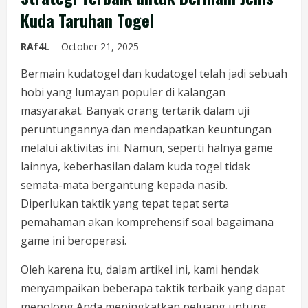
Kuda Taruhan Togel
RAf4L
October 21, 2025
Bermain kudatogel dan kudatogel telah jadi sebuah
hobi yang lumayan populer di kalangan
masyarakat. Banyak orang tertarik dalam uji
peruntungannya dan mendapatkan keuntungan
melalui aktivitas ini. Namun, seperti halnya game
lainnya, keberhasilan dalam kuda togel tidak
semata-mata bergantung kepada nasib.
Diperlukan taktik yang tepat tepat serta
pemahaman akan komprehensif soal bagaimana
game ini beroperasi.
Oleh karena itu, dalam artikel ini, kami hendak
menyampaikan beberapa taktik terbaik yang dapat
menolong Anda meningkatkan peluang untung