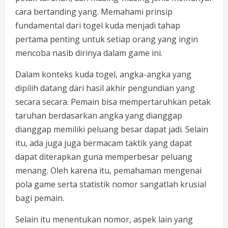
cara bertanding yang. Memahami prinsip
fundamental dari togel kuda menjadi tahap
pertama penting untuk setiap orang yang ingin
mencoba nasib dirinya dalam game ini.
Dalam konteks kuda togel, angka-angka yang
dipilih datang dari hasil akhir pengundian yang
secara secara. Pemain bisa mempertaruhkan petak
taruhan berdasarkan angka yang dianggap
dianggap memiliki peluang besar dapat jadi. Selain
itu, ada juga juga bermacam taktik yang dapat
dapat diterapkan guna memperbesar peluang
menang. Oleh karena itu, pemahaman mengenai
pola game serta statistik nomor sangatlah krusial
bagi pemain.
Selain itu menentukan nomor, aspek lain yang