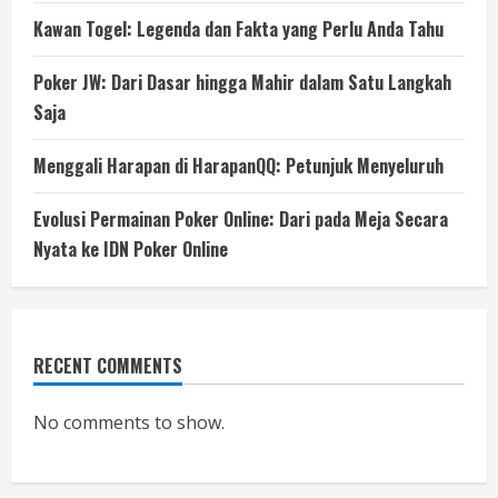
Kawan Togel: Legenda dan Fakta yang Perlu Anda Tahu
Poker JW: Dari Dasar hingga Mahir dalam Satu Langkah
Saja
Menggali Harapan di HarapanQQ: Petunjuk Menyeluruh
Evolusi Permainan Poker Online: Dari pada Meja Secara
Nyata ke IDN Poker Online
RECENT COMMENTS
No comments to show.