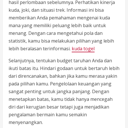
hasil perlombaan sebelumnya. Perhatikan kinerja
kuda, joki, dan situasi trek. Informasi ini bisa
memberikan Anda pemahaman mengenai kuda
mana yang memiliki peluang lebih baik untuk
menang. Dengan cara mengetahui pola dan
statistik, kamu bisa melakukan pilihan yang lebih
lebih beralasan terinformasi.
kuda togel
Selanjutnya, tentukan budget taruhan Anda dan
ikuti batas itu. Hindari godaan untuk bertaruh lebih
dari direncanakan, bahkan jika kamu merasa yakin
pada pilihan kamu. Pengelolaan keuangan yang
sangat penting untuk jangka panjang. Dengan
menetapkan batas, kamu tidak hanya mencegah
diri dari kerugian besar tetapi juga menjadikan
pengalaman bermain kamu semakin
menyenangkan.