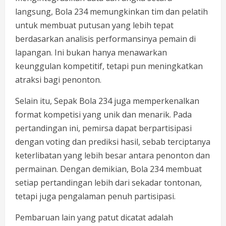
langsung, Bola 234 memungkinkan tim dan pelatih
untuk membuat putusan yang lebih tepat
berdasarkan analisis performansinya pemain di
lapangan. Ini bukan hanya menawarkan
keunggulan kompetitif, tetapi pun meningkatkan
atraksi bagi penonton.
Selain itu, Sepak Bola 234 juga memperkenalkan
format kompetisi yang unik dan menarik. Pada
pertandingan ini, pemirsa dapat berpartisipasi
dengan voting dan prediksi hasil, sebab terciptanya
keterlibatan yang lebih besar antara penonton dan
permainan. Dengan demikian, Bola 234 membuat
setiap pertandingan lebih dari sekadar tontonan,
tetapi juga pengalaman penuh partisipasi.
Pembaruan lain yang patut dicatat adalah