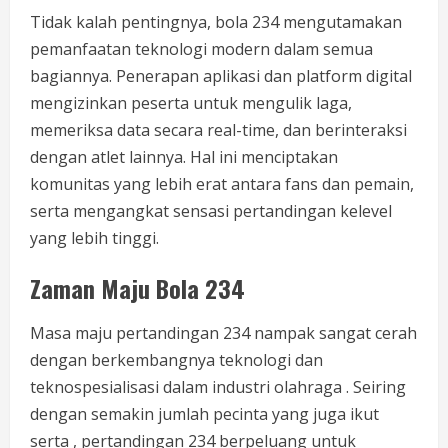
Tidak kalah pentingnya, bola 234 mengutamakan
pemanfaatan teknologi modern dalam semua
bagiannya. Penerapan aplikasi dan platform digital
mengizinkan peserta untuk mengulik laga,
memeriksa data secara real-time, dan berinteraksi
dengan atlet lainnya. Hal ini menciptakan
komunitas yang lebih erat antara fans dan pemain,
serta mengangkat sensasi pertandingan kelevel
yang lebih tinggi.
Zaman Maju Bola 234
Masa maju pertandingan 234 nampak sangat cerah
dengan berkembangnya teknologi dan
teknospesialisasi dalam industri olahraga . Seiring
dengan semakin jumlah pecinta yang juga ikut
serta , pertandingan 234 berpeluang untuk