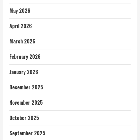
May 2026
April 2026
March 2026
February 2026
January 2026
December 2025
November 2025
October 2025
September 2025