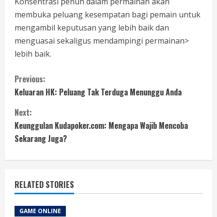
Konsentrasi penuh dalam permainan akan
membuka peluang kesempatan bagi pemain untuk
mengambil keputusan yang lebih baik dan
menguasai sekaligus mendampingi permainan>
lebih baik.
C
Previous:
Keluaran HK: Peluang Tak Terduga Menunggu Anda
o
Next:
n
Keunggulan Kudapoker.com: Mengapa Wajib Mencoba
t
Sekarang Juga?
i
n
RELATED STORIES
u
GAME ONLINE