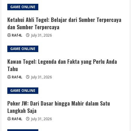
GAME ONLINE
Ketahui Ahli Togel: Belajar dari Sumber Terpercaya
dan Sumber Terpercaya
RAf4L
July 31, 2026
GAME ONLINE
Kawan Togel: Legenda dan Fakta yang Perlu Anda
Tahu
RAf4L
July 31, 2026
GAME ONLINE
Poker JW: Dari Dasar hingga Mahir dalam Satu
Langkah Saja
RAf4L
July 31, 2026