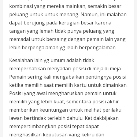
kombinasi yang mereka mainkan, semakin besar
peluang untuk untuk menang. Namun, ini malahan
dapat berujung pada kerugian besar karena
tangan yang lemah tidak punya peluang yang
memadai untuk bersaing dengan pemain lain yang
lebih berpengalaman yg lebih berpengalaman.
Kesalahan lain yg umum adalah tidak
memperhatikan menyadari posisi di meja di meja.
Pemain sering kali mengabaikan pentingnya posisi
ketika memilih saat memilih kartu untuk dimainkan.
Posisi yang awal mengharuskan pemain untuk
memilih yang lebih kuat, sementara posisi akhir
memberikan keuntungan untuk melihat perilaku
lawan bertindak terlebih dahulu. Ketidakbijakan
mempertimbangkan posisi tepat dapat
menghasilkan keputusan yang keliru dan