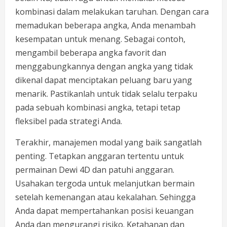
kombinasi dalam melakukan taruhan. Dengan cara
memadukan beberapa angka, Anda menambah
kesempatan untuk menang. Sebagai contoh,
mengambil beberapa angka favorit dan
menggabungkannya dengan angka yang tidak
dikenal dapat menciptakan peluang baru yang
menarik. Pastikanlah untuk tidak selalu terpaku
pada sebuah kombinasi angka, tetapi tetap
fleksibel pada strategi Anda.
Terakhir, manajemen modal yang baik sangatlah
penting. Tetapkan anggaran tertentu untuk
permainan Dewi 4D dan patuhi anggaran.
Usahakan tergoda untuk melanjutkan bermain
setelah kemenangan atau kekalahan. Sehingga
Anda dapat mempertahankan posisi keuangan
Anda dan mengurangi risiko. Ketahanan dan