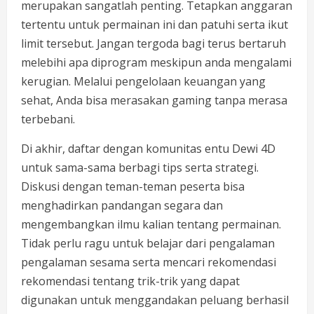
merupakan sangatlah penting. Tetapkan anggaran
tertentu untuk permainan ini dan patuhi serta ikut
limit tersebut. Jangan tergoda bagi terus bertaruh
melebihi apa diprogram meskipun anda mengalami
kerugian. Melalui pengelolaan keuangan yang
sehat, Anda bisa merasakan gaming tanpa merasa
terbebani.
Di akhir, daftar dengan komunitas entu Dewi 4D
untuk sama-sama berbagi tips serta strategi.
Diskusi dengan teman-teman peserta bisa
menghadirkan pandangan segara dan
mengembangkan ilmu kalian tentang permainan.
Tidak perlu ragu untuk belajar dari pengalaman
pengalaman sesama serta mencari rekomendasi
rekomendasi tentang trik-trik yang dapat
digunakan untuk menggandakan peluang berhasil