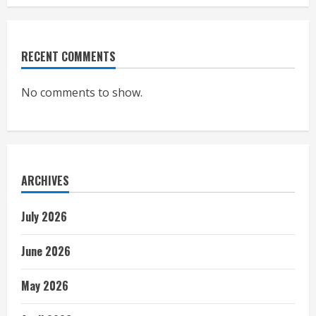
RECENT COMMENTS
No comments to show.
ARCHIVES
July 2026
June 2026
May 2026