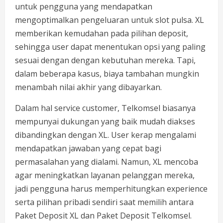
untuk pengguna yang mendapatkan
mengoptimalkan pengeluaran untuk slot pulsa. XL
memberikan kemudahan pada pilihan deposit,
sehingga user dapat menentukan opsi yang paling
sesuai dengan dengan kebutuhan mereka. Tapi,
dalam beberapa kasus, biaya tambahan mungkin
menambah nilai akhir yang dibayarkan.
Dalam hal service customer, Telkomsel biasanya
mempunyai dukungan yang baik mudah diakses
dibandingkan dengan XL. User kerap mengalami
mendapatkan jawaban yang cepat bagi
permasalahan yang dialami. Namun, XL mencoba
agar meningkatkan layanan pelanggan mereka,
jadi pengguna harus memperhitungkan experience
serta pilihan pribadi sendiri saat memilih antara
Paket Deposit XL dan Paket Deposit Telkomsel.