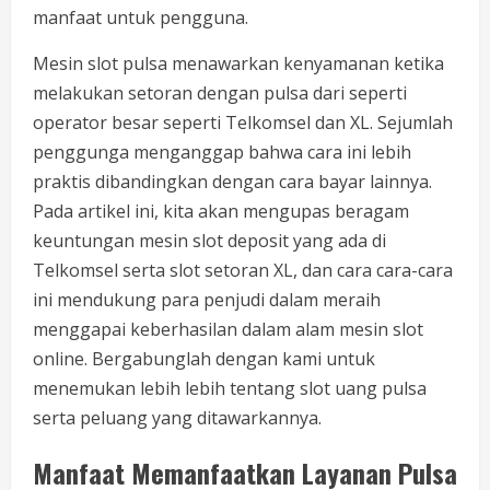
manfaat untuk pengguna.
Mesin slot pulsa menawarkan kenyamanan ketika
melakukan setoran dengan pulsa dari seperti
operator besar seperti Telkomsel dan XL. Sejumlah
penggunga menganggap bahwa cara ini lebih
praktis dibandingkan dengan cara bayar lainnya.
Pada artikel ini, kita akan mengupas beragam
keuntungan mesin slot deposit yang ada di
Telkomsel serta slot setoran XL, dan cara cara-cara
ini mendukung para penjudi dalam meraih
menggapai keberhasilan dalam alam mesin slot
online. Bergabunglah dengan kami untuk
menemukan lebih lebih tentang slot uang pulsa
serta peluang yang ditawarkannya.
Manfaat Memanfaatkan Layanan Pulsa