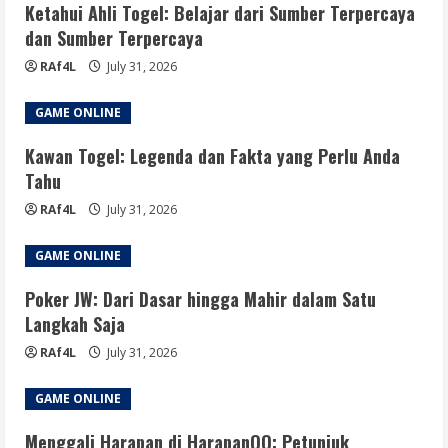
Ketahui Ahli Togel: Belajar dari Sumber Terpercaya
dan Sumber Terpercaya
RAf4L
July 31, 2026
GAME ONLINE
Kawan Togel: Legenda dan Fakta yang Perlu Anda
Tahu
RAf4L
July 31, 2026
GAME ONLINE
Poker JW: Dari Dasar hingga Mahir dalam Satu
Langkah Saja
RAf4L
July 31, 2026
GAME ONLINE
Menggali Harapan di HarapanQQ: Petunjuk