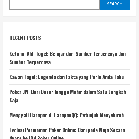
SEARCH
RECENT POSTS
Ketahui Ahli Togel: Belajar dari Sumber Terpercaya dan
Sumber Terpercaya
Kawan Togel: Legenda dan Fakta yang Perlu Anda Tahu
Poker JW: Dari Dasar hingga Mahir dalam Satu Langkah
Saja
Menggali Harapan di HarapanQQ: Petunjuk Menyeluruh
Evolusi Permainan Poker Online: Dari pada Meja Secara
Nyata ke IDN Poker Online