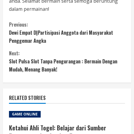
anda. Selamat bermain serta semoga beruntung
dalam permainan!
C
Previous:
Dewi Empat D|Partisipasi Anggota dari Masyarakat
o
Penggemar Angka
n
Next:
t
Slot Pulsa Slot Tanpa Pengurangan : Bermain Dengan
Mudah, Menang Banyak!
i
n
RELATED STORIES
u
e
GAME ONLINE
R
Ketahui Ahli Togel: Belajar dari Sumber