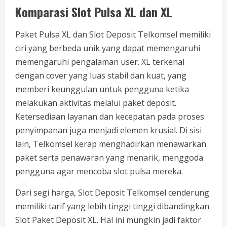
Komparasi Slot Pulsa XL dan XL
Paket Pulsa XL dan Slot Deposit Telkomsel memiliki
ciri yang berbeda unik yang dapat memengaruhi
memengaruhi pengalaman user. XL terkenal
dengan cover yang luas stabil dan kuat, yang
memberi keunggulan untuk pengguna ketika
melakukan aktivitas melalui paket deposit.
Ketersediaan layanan dan kecepatan pada proses
penyimpanan juga menjadi elemen krusial. Di sisi
lain, Telkomsel kerap menghadirkan menawarkan
paket serta penawaran yang menarik, menggoda
pengguna agar mencoba slot pulsa mereka.
Dari segi harga, Slot Deposit Telkomsel cenderung
memiliki tarif yang lebih tinggi tinggi dibandingkan
Slot Paket Deposit XL. Hal ini mungkin jadi faktor