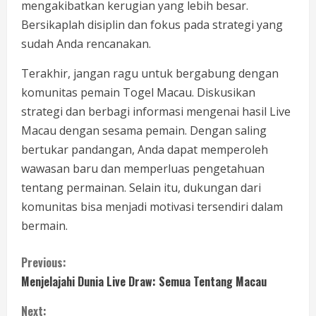
mengakibatkan kerugian yang lebih besar.
Bersikaplah disiplin dan fokus pada strategi yang
sudah Anda rencanakan.
Terakhir, jangan ragu untuk bergabung dengan
komunitas pemain Togel Macau. Diskusikan
strategi dan berbagi informasi mengenai hasil Live
Macau dengan sesama pemain. Dengan saling
bertukar pandangan, Anda dapat memperoleh
wawasan baru dan memperluas pengetahuan
tentang permainan. Selain itu, dukungan dari
komunitas bisa menjadi motivasi tersendiri dalam
bermain.
C
Previous:
Menjelajahi Dunia Live Draw: Semua Tentang Macau
o
Next: