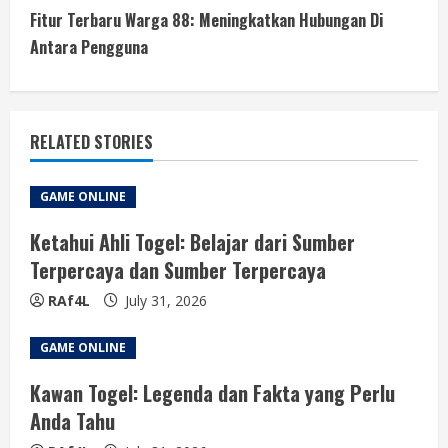
n
Fitur Terbaru Warga 88: Meningkatkan Hubungan Di
t
Antara Pengguna
i
n
RELATED STORIES
u
GAME ONLINE
e
Ketahui Ahli Togel: Belajar dari Sumber
R
Terpercaya dan Sumber Terpercaya
e
RAf4L
July 31, 2026
a
GAME ONLINE
d
Kawan Togel: Legenda dan Fakta yang Perlu
Anda Tahu
i