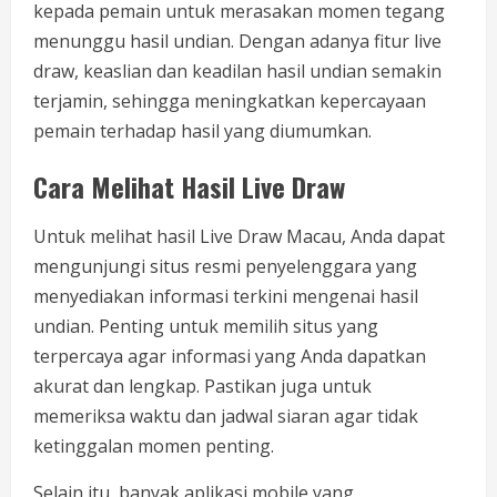
kepada pemain untuk merasakan momen tegang
menunggu hasil undian. Dengan adanya fitur live
draw, keaslian dan keadilan hasil undian semakin
terjamin, sehingga meningkatkan kepercayaan
pemain terhadap hasil yang diumumkan.
Cara Melihat Hasil Live Draw
Untuk melihat hasil Live Draw Macau, Anda dapat
mengunjungi situs resmi penyelenggara yang
menyediakan informasi terkini mengenai hasil
undian. Penting untuk memilih situs yang
terpercaya agar informasi yang Anda dapatkan
akurat dan lengkap. Pastikan juga untuk
memeriksa waktu dan jadwal siaran agar tidak
ketinggalan momen penting.
Selain itu, banyak aplikasi mobile yang