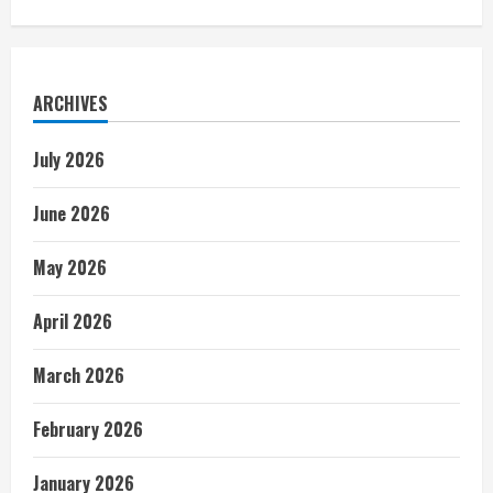
ARCHIVES
July 2026
June 2026
May 2026
April 2026
March 2026
February 2026
January 2026