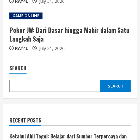
RAf4L
July 31, 2026
n
GAME ONLINE
g
Poker JW: Dari Dasar hingga Mahir dalam Satu
Langkah Saja
RAf4L
July 31, 2026
SEARCH
SEARCH
RECENT POSTS
Ketahui Ahli Togel: Belajar dari Sumber Terpercaya dan