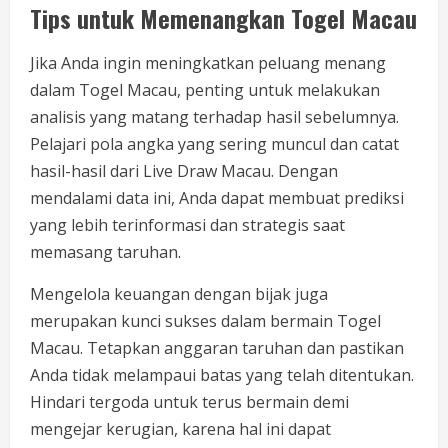
Tips untuk Memenangkan Togel Macau
Jika Anda ingin meningkatkan peluang menang
dalam Togel Macau, penting untuk melakukan
analisis yang matang terhadap hasil sebelumnya.
Pelajari pola angka yang sering muncul dan catat
hasil-hasil dari Live Draw Macau. Dengan
mendalami data ini, Anda dapat membuat prediksi
yang lebih terinformasi dan strategis saat
memasang taruhan.
Mengelola keuangan dengan bijak juga
merupakan kunci sukses dalam bermain Togel
Macau. Tetapkan anggaran taruhan dan pastikan
Anda tidak melampaui batas yang telah ditentukan.
Hindari tergoda untuk terus bermain demi
mengejar kerugian, karena hal ini dapat