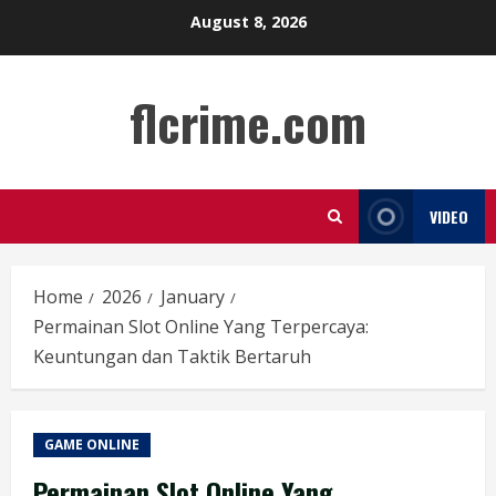
Skip
August 8, 2026
to
content
flcrime.com
VIDEO
Home
2026
January
Permainan Slot Online Yang Terpercaya:
Keuntungan dan Taktik Bertaruh
GAME ONLINE
Permainan Slot Online Yang