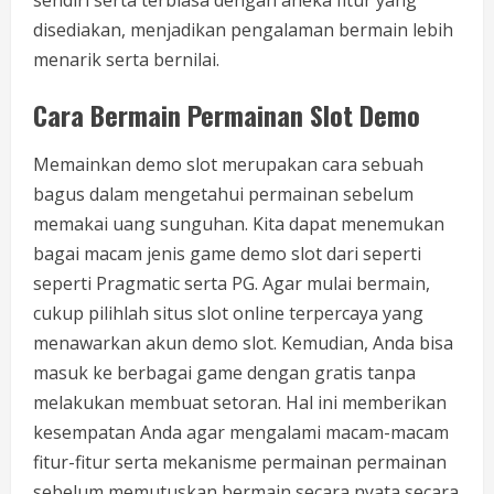
sendiri serta terbiasa dengan aneka fitur yang
disediakan, menjadikan pengalaman bermain lebih
menarik serta bernilai.
Cara Bermain Permainan Slot Demo
Memainkan demo slot merupakan cara sebuah
bagus dalam mengetahui permainan sebelum
memakai uang sunguhan. Kita dapat menemukan
bagai macam jenis game demo slot dari seperti
seperti Pragmatic serta PG. Agar mulai bermain,
cukup pilihlah situs slot online terpercaya yang
menawarkan akun demo slot. Kemudian, Anda bisa
masuk ke berbagai game dengan gratis tanpa
melakukan membuat setoran. Hal ini memberikan
kesempatan Anda agar mengalami macam-macam
fitur-fitur serta mekanisme permainan permainan
sebelum memutuskan bermain secara nyata secara