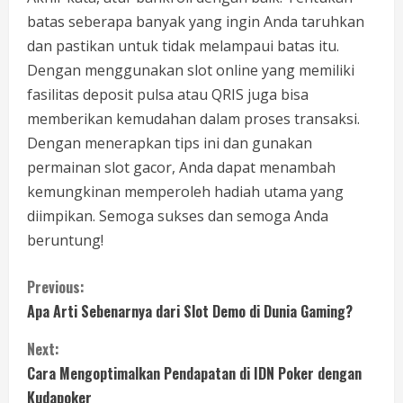
batas seberapa banyak yang ingin Anda taruhkan
dan pastikan untuk tidak melampaui batas itu.
Dengan menggunakan slot online yang memiliki
fasilitas deposit pulsa atau QRIS juga bisa
memberikan kemudahan dalam proses transaksi.
Dengan menerapkan tips ini dan gunakan
permainan slot gacor, Anda dapat menambah
kemungkinan memperoleh hadiah utama yang
diimpikan. Semoga sukses dan semoga Anda
beruntung!
C
Previous:
Apa Arti Sebenarnya dari Slot Demo di Dunia Gaming?
o
Next:
n
Cara Mengoptimalkan Pendapatan di IDN Poker dengan
Kudapoker