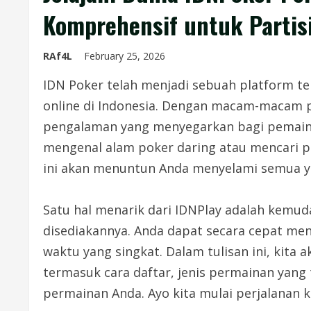
Komprehensif untuk Partis
RAf4L
February 25, 2026
IDN Poker telah menjadi sebuah platform t
online di Indonesia. Dengan macam-macam p
pengalaman yang menyegarkan bagi pemain 
mengenal alam poker daring atau mencari 
ini akan menuntun Anda menyelami semua ya
Satu hal menarik dari IDNPlay adalah kemud
disediakannya. Anda dapat secara cepat men
waktu yang singkat. Dalam tulisan ini, kita
termasuk cara daftar, jenis permainan yang
permainan Anda. Ayo kita mulai perjalanan ki