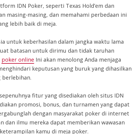
atform IDN Poker, seperti Texas Hold’em dan
kan masing-masing, dan memahami perbedaan ini
g lebih baik di meja.
asia untuk keberhasilan dalam jangka waktu lama
uat batasan untuk dirimu dan tidak taruhan
.
poker online
Ini akan menolong Anda menjaga
enghindari keputusan yang buruk yang dihasilkan
 berlebihan.
epenuhnya fitur yang disediakan oleh situs IDN
yediakan promosi, bonus, dan turnamen yang dapat
gabunglah dengan masyarakat poker di internet
ngan dan ilmu mereka dapat memberikan wawasan
keterampilan kamu di meja poker.