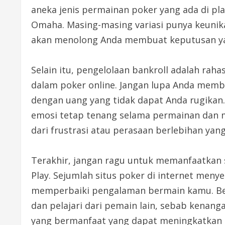
aneka jenis permainan poker yang ada di pl
Omaha. Masing-masing variasi punya keuni
akan menolong Anda membuat keputusan yan
Selain itu, pengelolaan bankroll adalah rah
dalam poker online. Jangan lupa Anda memb
dengan uang yang tidak dapat Anda rugikan
emosi tetap tenang selama permainan dan m
dari frustrasi atau perasaan berlebihan yang
Terakhir, jangan ragu untuk memanfaatkan s
Play. Sejumlah situs poker di internet men
memperbaiki pengalaman bermain kamu. Ber
dan pelajari dari pemain lain, sebab kena
yang bermanfaat yang dapat meningkatkan 