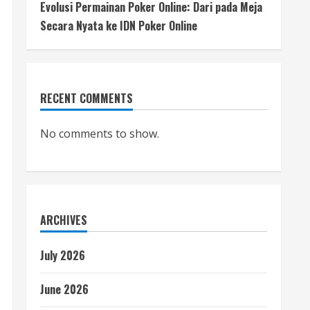
Evolusi Permainan Poker Online: Dari pada Meja
Secara Nyata ke IDN Poker Online
RECENT COMMENTS
No comments to show.
ARCHIVES
July 2026
June 2026