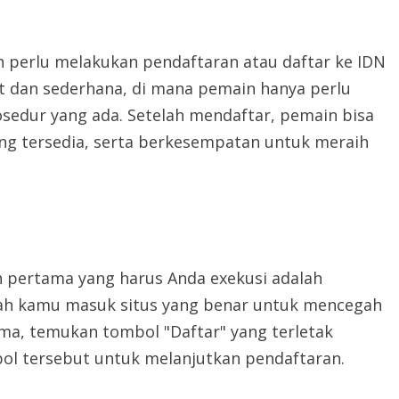
perlu melakukan pendaftaran atau daftar ke IDN
t dan sederhana, di mana pemain hanya perlu
osedur yang ada. Setelah mendaftar, pemain bisa
g tersedia, serta berkesempatan untuk meraih
h pertama yang harus Anda exekusi adalah
nlah kamu masuk situs yang benar untuk mencegah
ma, temukan tombol "Daftar" yang terletak
bol tersebut untuk melanjutkan pendaftaran.