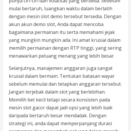
punya ciri-ciri dan volatitas yang berbeda. Sebelum
mulai bertaruh, luangkan waktu dalam berlatih
dengan mesin slot demo tersebut tersedia. Dengan
akun akun demo slot, Anda dapat mencoba
bagaimana permainan itu serta memahami jejak
yang mungkin mungkin ada. Ini amat krusial dalam
memilih permainan dengan RTP tinggi, yang sering
menawarkan peluang menang yang lebih besar.
Selanjutnya, manajemen anggaran juga sangat
krusial dalam bermain. Tentukan batasan wayar
sebelum memulai dan tetapkan anggaran tersebut.
Jangan terjebak dalam slot yang berlebihan.
Memilih bet kecil tetapi secara konsisten pada
mesin slot gacor dapat jadi opsi yang lebih baik
daripada bertaruh besar mendadak. Dengan
strategi ini, anda dapat memperpanjang durasi