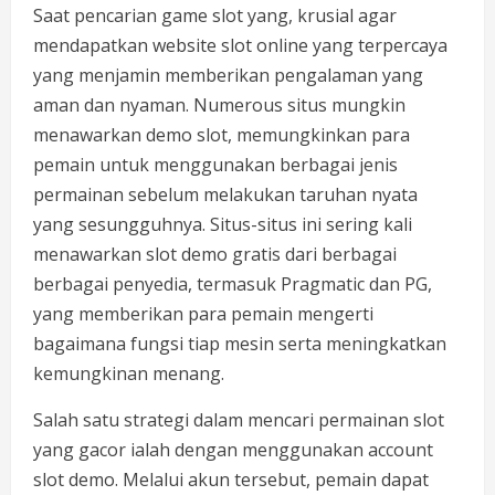
Saat pencarian game slot yang, krusial agar
mendapatkan website slot online yang terpercaya
yang menjamin memberikan pengalaman yang
aman dan nyaman. Numerous situs mungkin
menawarkan demo slot, memungkinkan para
pemain untuk menggunakan berbagai jenis
permainan sebelum melakukan taruhan nyata
yang sesungguhnya. Situs-situs ini sering kali
menawarkan slot demo gratis dari berbagai
berbagai penyedia, termasuk Pragmatic dan PG,
yang memberikan para pemain mengerti
bagaimana fungsi tiap mesin serta meningkatkan
kemungkinan menang.
Salah satu strategi dalam mencari permainan slot
yang gacor ialah dengan menggunakan account
slot demo. Melalui akun tersebut, pemain dapat