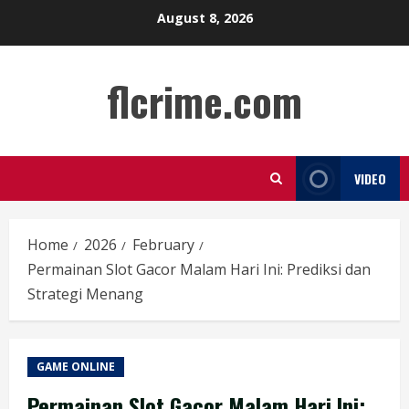
Skip
August 8, 2026
to
content
flcrime.com
VIDEO
Home
2026
February
Permainan Slot Gacor Malam Hari Ini: Prediksi dan
Strategi Menang
GAME ONLINE
Permainan Slot Gacor Malam Hari Ini: