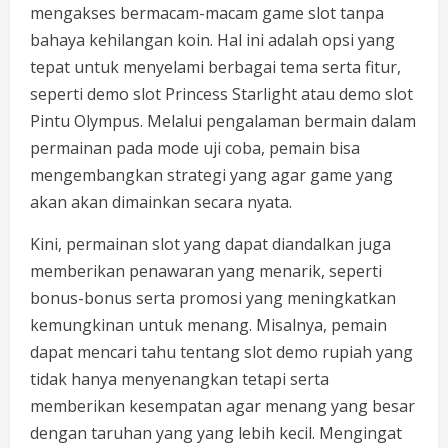
mengakses bermacam-macam game slot tanpa
bahaya kehilangan koin. Hal ini adalah opsi yang
tepat untuk menyelami berbagai tema serta fitur,
seperti demo slot Princess Starlight atau demo slot
Pintu Olympus. Melalui pengalaman bermain dalam
permainan pada mode uji coba, pemain bisa
mengembangkan strategi yang agar game yang
akan akan dimainkan secara nyata.
Kini, permainan slot yang dapat diandalkan juga
memberikan penawaran yang menarik, seperti
bonus-bonus serta promosi yang meningkatkan
kemungkinan untuk menang. Misalnya, pemain
dapat mencari tahu tentang slot demo rupiah yang
tidak hanya menyenangkan tetapi serta
memberikan kesempatan agar menang yang besar
dengan taruhan yang yang lebih kecil. Mengingat