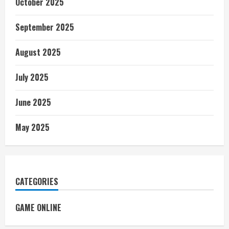
October 2025
September 2025
August 2025
July 2025
June 2025
May 2025
CATEGORIES
GAME ONLINE