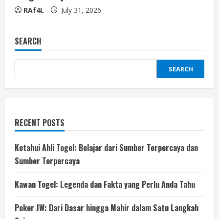
RAf4L
July 31, 2026
SEARCH
SEARCH
RECENT POSTS
Ketahui Ahli Togel: Belajar dari Sumber Terpercaya dan
Sumber Terpercaya
Kawan Togel: Legenda dan Fakta yang Perlu Anda Tahu
Poker JW: Dari Dasar hingga Mahir dalam Satu Langkah