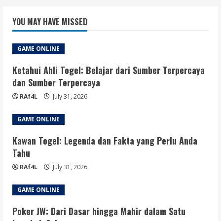
YOU MAY HAVE MISSED
GAME ONLINE
Ketahui Ahli Togel: Belajar dari Sumber Terpercaya
dan Sumber Terpercaya
RAf4L
July 31, 2026
GAME ONLINE
Kawan Togel: Legenda dan Fakta yang Perlu Anda
Tahu
RAf4L
July 31, 2026
GAME ONLINE
Poker JW: Dari Dasar hingga Mahir dalam Satu