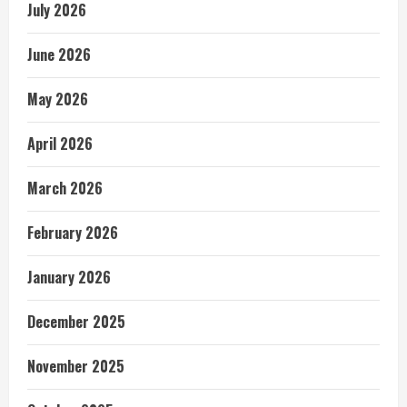
July 2026
June 2026
May 2026
April 2026
March 2026
February 2026
January 2026
December 2025
November 2025