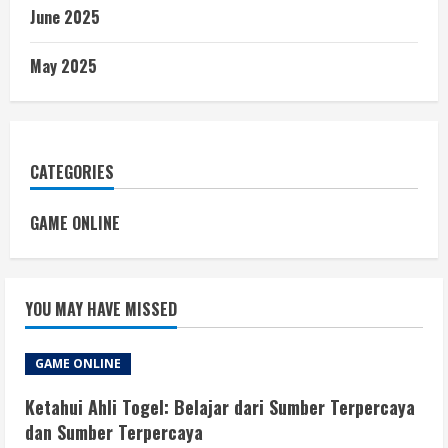
June 2025
May 2025
CATEGORIES
GAME ONLINE
YOU MAY HAVE MISSED
GAME ONLINE
Ketahui Ahli Togel: Belajar dari Sumber Terpercaya
dan Sumber Terpercaya