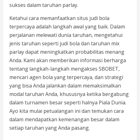
sukses dalam taruhan parlay.
Ketahui cara memanfaatkan situs judi bola
terpercaya adalah langkah awal yang baik. Dalam
perjalanan melewati dunia taruhan, mengetahui
jenis taruhan seperti judi bola dan taruhan mix
parlay dapat meningkatkan probabilitas menang
Anda. Kami akan memberikan informasi berharga
tentang langkah-langkah mengakses SBOBET,
mencari agen bola yang terpercaya, dan strategi
yang bisa Anda jalankan dalam memaksimalkan
modal taruhan Anda, khususnya ketika bergabung
dalam turnamen besar seperti halnya Piala Dunia.
Ayo kita mulai petualangan ini dan temukan cara
dalam mendapatkan kemenangan besar dalam
setiap taruhan yang Anda pasang.