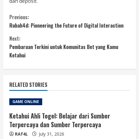
dan deposit.
C
Previous:
Rubah4d: Pioneering the Future of Digital Interaction
o
Next:
n
Pembaruan Terkini untuk Komunitas Bet yang Kamu
t
Ketahui
i
n
RELATED STORIES
u
GAME ONLINE
e
Ketahui Ahli Togel: Belajar dari Sumber
R
Terpercaya dan Sumber Terpercaya
e
RAf4L
July 31, 2026