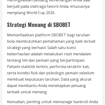
meningkatkan peluang kemenangan Anda saat
berjudi pada olahraga favorit Anda, khususnya
menjelang World Cup 2026.
Strategi Menang di SBOBET
Memanfaatkan platform SBOBET bagi taruhan
bola membutuhkan pemahaman yang baik terkait
strategi yang berhasil. Salah satu kunci
keberhasilan adalah melakukan riset mendalam
tentang tim dan pemain yang berpartisipasi.
Pahami statistik terkini, performa terakhir kali,
serta kondisi fisik dan psikologis pemain sebelum
membuat keputusan taruhan. Data yang akurat
dapat membantu Anda menetapkan peluang
terbaik untuk menang.
Kemudian, penting untuk memanage bankroll Anda