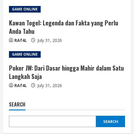
a
GAME ONLINE
d
Kawan Togel: Legenda dan Fakta yang Perlu
Anda Tahu
i
RAf4L
July 31, 2026
n
GAME ONLINE
g
Poker JW: Dari Dasar hingga Mahir dalam Satu
Langkah Saja
RAf4L
July 31, 2026
SEARCH
SEARCH