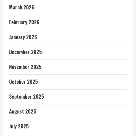
March 2026
February 2026
January 2026
December 2025
November 2025
October 2025
September 2025
August 2025
July 2025