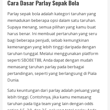
Cara Dasar Parlay Sepak Bola
Parlay sepak bola adalah kategori taruhan yang
memadukan beberapa opsi dalam satu taruhan.
Supaya menang, semua pilihan yang kamu buat
harus benar. Ini membuat pertaruhan yang seru
bagi beberapa penjudi, sebab kemungkinan
kemenangan yang lebih tinggi daripada dengan
taruhan tunggal. Melalui menggunakan platform
seperti SBOBET88, Anda dapat dengan mudah
memasang taruhan parlay pada berbagai
pertandingan, seperti yang berlangsung di Piala
Dunia.
Satu keuntungan dari parlay adalah peluang yang
lebih tinggi. Contohnya, jika kamu memasang
taruhan pada tiga team yang lain dengan odds