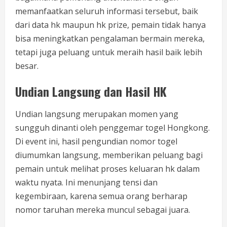
memanfaatkan seluruh informasi tersebut, baik
dari data hk maupun hk prize, pemain tidak hanya
bisa meningkatkan pengalaman bermain mereka,
tetapi juga peluang untuk meraih hasil baik lebih
besar.
Undian Langsung dan Hasil HK
Undian langsung merupakan momen yang
sungguh dinanti oleh penggemar togel Hongkong.
Di event ini, hasil pengundian nomor togel
diumumkan langsung, memberikan peluang bagi
pemain untuk melihat proses keluaran hk dalam
waktu nyata. Ini menunjang tensi dan
kegembiraan, karena semua orang berharap
nomor taruhan mereka muncul sebagai juara.