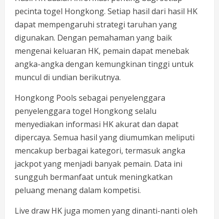
pecinta togel Hongkong. Setiap hasil dari hasil HK
dapat mempengaruhi strategi taruhan yang
digunakan. Dengan pemahaman yang baik
mengenai keluaran HK, pemain dapat menebak
angka-angka dengan kemungkinan tinggi untuk
muncul di undian berikutnya.
Hongkong Pools sebagai penyelenggara
penyelenggara togel Hongkong selalu
menyediakan informasi HK akurat dan dapat
dipercaya. Semua hasil yang diumumkan meliputi
mencakup berbagai kategori, termasuk angka
jackpot yang menjadi banyak pemain. Data ini
sungguh bermanfaat untuk meningkatkan
peluang menang dalam kompetisi.
Live draw HK juga momen yang dinanti-nanti oleh