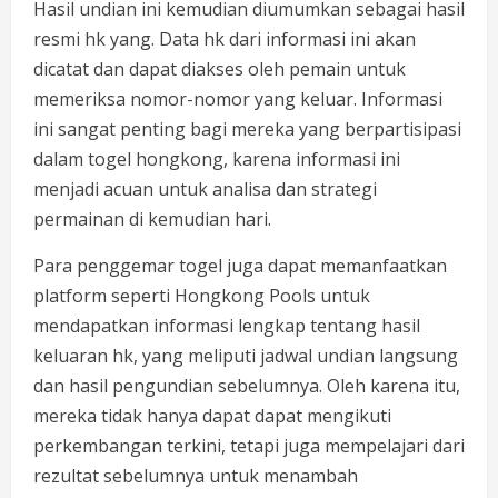
Hasil undian ini kemudian diumumkan sebagai hasil
resmi hk yang. Data hk dari informasi ini akan
dicatat dan dapat diakses oleh pemain untuk
memeriksa nomor-nomor yang keluar. Informasi
ini sangat penting bagi mereka yang berpartisipasi
dalam togel hongkong, karena informasi ini
menjadi acuan untuk analisa dan strategi
permainan di kemudian hari.
Para penggemar togel juga dapat memanfaatkan
platform seperti Hongkong Pools untuk
mendapatkan informasi lengkap tentang hasil
keluaran hk, yang meliputi jadwal undian langsung
dan hasil pengundian sebelumnya. Oleh karena itu,
mereka tidak hanya dapat dapat mengikuti
perkembangan terkini, tetapi juga mempelajari dari
rezultat sebelumnya untuk menambah