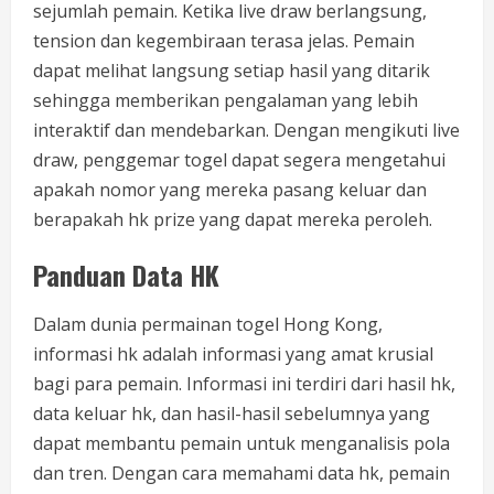
sejumlah pemain. Ketika live draw berlangsung,
tension dan kegembiraan terasa jelas. Pemain
dapat melihat langsung setiap hasil yang ditarik
sehingga memberikan pengalaman yang lebih
interaktif dan mendebarkan. Dengan mengikuti live
draw, penggemar togel dapat segera mengetahui
apakah nomor yang mereka pasang keluar dan
berapakah hk prize yang dapat mereka peroleh.
Panduan Data HK
Dalam dunia permainan togel Hong Kong,
informasi hk adalah informasi yang amat krusial
bagi para pemain. Informasi ini terdiri dari hasil hk,
data keluar hk, dan hasil-hasil sebelumnya yang
dapat membantu pemain untuk menganalisis pola
dan tren. Dengan cara memahami data hk, pemain