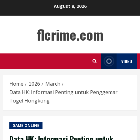
Skip
August 8, 2026
to
content
flcrime.com
VIDEO
Home
2026
March
Data HK: Informasi Penting untuk Penggemar
Togel Hongkong
GAME ONLINE
Data HK: Informasi Penting untuk