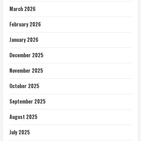
March 2026
February 2026
January 2026
December 2025
November 2025
October 2025
September 2025
August 2025
July 2025