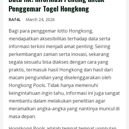
Penggemar Togel Hongkong
RAf4L
March 24, 2026
Bagi para penggemar lotto Hongkong,
mendapatkan aksesibilitas terhadap data serta
informasi terkini menjadi amat penting. Seiring
perkembangan zaman serta inovasi, sekarang
segala sesuatu bisa diakses dengan cara yang
praktis, termasuk hasil Hongkong dan hasil dari
macam pengundian yang diselenggarakan oleh
Hongkong Pools. Tidak hanya memenuhi
keingintahuan ingin tahu, informasi ini juga sangat
membantu dalam melakukan penelitian agar
meramalkan angka-angka yang nantinya muncul di
masa depan.
Hongkong Pools adalah tempat tempat unggulan