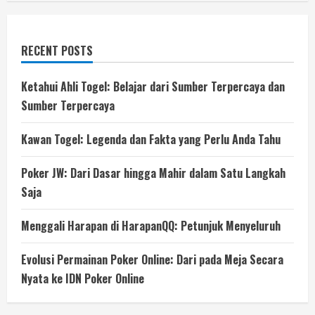
RECENT POSTS
Ketahui Ahli Togel: Belajar dari Sumber Terpercaya dan
Sumber Terpercaya
Kawan Togel: Legenda dan Fakta yang Perlu Anda Tahu
Poker JW: Dari Dasar hingga Mahir dalam Satu Langkah
Saja
Menggali Harapan di HarapanQQ: Petunjuk Menyeluruh
Evolusi Permainan Poker Online: Dari pada Meja Secara
Nyata ke IDN Poker Online