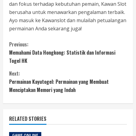
dan fokus terhadap kebutuhan pemain, Kawan Slot
berusaha untuk menawarkan pengalaman terbaik.
Ayo masuk ke Kawanslot dan mulailah petualangan
permainan Anda sekarang juga!
C
Previous:
Memahami Data Hongkong: Statistik dan Informasi
o
Togel HK
n
Next:
t
Permainan Kayutogel: Permainan yang Membuat
Menciptakan Memori yang Indah
i
n
RELATED STORIES
u
e
GAME ONLINE