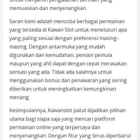
memuaskan dan menyenangkan.
Saran kami adalah mencoba berbagai permainan
yang tersedia di Kawan Slot untuk menelusuri apa
yang paling sesuai dengan preferensi masing-
masing. Dengan antarmuka yang mudah
digunakan dan kemudahan, pemain pemula
maupun yang ahli dapat dengan cepat merasakan
sensasi yang ada. Tidak ada salahnya untuk
menggunakan bonus dan penawaran yang sering
diberikan untuk meningkatkan kemungkinan
menang.
Kesimpulannya, Kawanslot patut dijadikan pilihan
utama bagi siapa saja yang mencari platform
permainan online yang terpercaya dan
menyenangkan. Dengan fitur yang terus diperbarui