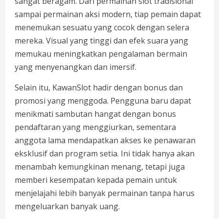
sangat beragam. Dari permainan slot tradisional
sampai permainan aksi modern, tiap pemain dapat
menemukan sesuatu yang cocok dengan selera
mereka. Visual yang tinggi dan efek suara yang
memukau meningkatkan pengalaman bermain
yang menyenangkan dan imersif.
Selain itu, KawanSlot hadir dengan bonus dan
promosi yang menggoda. Pengguna baru dapat
menikmati sambutan hangat dengan bonus
pendaftaran yang menggiurkan, sementara
anggota lama mendapatkan akses ke penawaran
eksklusif dan program setia. Ini tidak hanya akan
menambah kemungkinan menang, tetapi juga
memberi kesempatan kepada pemain untuk
menjelajahi lebih banyak permainan tanpa harus
mengeluarkan banyak uang.