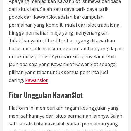
Apa yang menjadikan KawanSlot istimewa daripada
dari situs lain. Salah satu daya tarik daya tarik
pokok dari KawanSlot adalah berkumpulan
permainan yang komplit, mulai dari slot tradisional
hingga permainan meja yang menyenangkan.
Tidak hanya itu, fitur-fitur baru yang ditawarkan
harus menjadi nilai keunggulan tambah yang dapat
untuk dieksplorasi. Ayo mari kita penyelami lebih
jauh apa saja yang KawanSlot KawanSlot sebagai
pilihan yang tepat untuk semua pencinta judi
daring.
kawanslot
Fitur Unggulan KawanSlot
Platform ini memberikan ragam keunggulan yang
memisahkannya dari situs permainan lainnya. Salah
satu atraksi utama adalah varian permainan yang