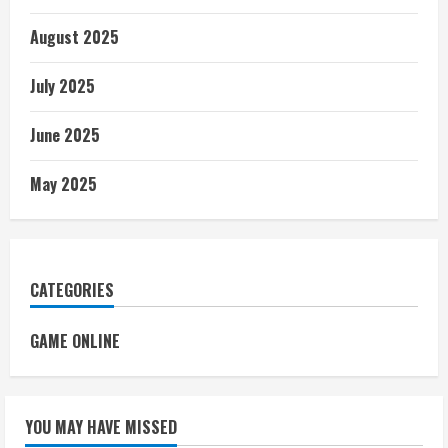
August 2025
July 2025
June 2025
May 2025
CATEGORIES
GAME ONLINE
YOU MAY HAVE MISSED