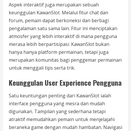
Aspek interaktif juga merupakan sebuah
keunggulan KawanSlot. Melalui fitur chat dan
forum, pemain dapat berkoneksi dan berbagi
pengalaman satu sama lain. Fitur ini menciptakan
atmosfer yang lebih interaktif di mana pengguna
merasa lebih berpartisipasi. KawanSlot bukan
hanya hanya platform permainan, tetapi juga
merupakan komunitas bagi penggemar permainan
untuk menggali tips serta trik.
Keunggulan User Experience Pengguna
Satu keuntungan penting dari KawanSlot ialah
interface pengguna yang mesra dan mudah
digunakan. Tampilan yang sederhana tetapi
atraktif memudahkan pemain untuk menjelajahi
beraneka game dengan mudah hambatan. Navigasi