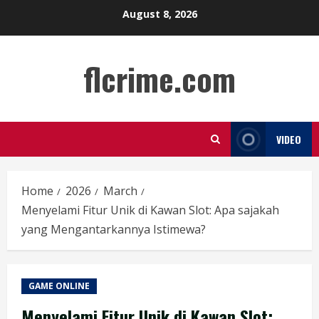
Skip
August 8, 2026
to
content
flcrime.com
VIDEO
Home
2026
March
Menyelami Fitur Unik di Kawan Slot: Apa sajakah
yang Mengantarkannya Istimewa?
GAME ONLINE
Menyelami Fitur Unik di Kawan Slot: