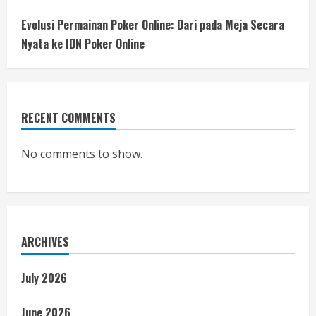
Evolusi Permainan Poker Online: Dari pada Meja Secara
Nyata ke IDN Poker Online
RECENT COMMENTS
No comments to show.
ARCHIVES
July 2026
June 2026