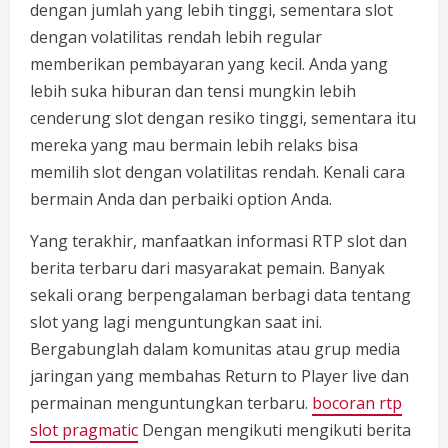
dengan jumlah yang lebih tinggi, sementara slot
dengan volatilitas rendah lebih regular
memberikan pembayaran yang kecil. Anda yang
lebih suka hiburan dan tensi mungkin lebih
cenderung slot dengan resiko tinggi, sementara itu
mereka yang mau bermain lebih relaks bisa
memilih slot dengan volatilitas rendah. Kenali cara
bermain Anda dan perbaiki option Anda.
Yang terakhir, manfaatkan informasi RTP slot dan
berita terbaru dari masyarakat pemain. Banyak
sekali orang berpengalaman berbagi data tentang
slot yang lagi menguntungkan saat ini.
Bergabunglah dalam komunitas atau grup media
jaringan yang membahas Return to Player live dan
permainan menguntungkan terbaru.
bocoran rtp
slot pragmatic
Dengan mengikuti mengikuti berita