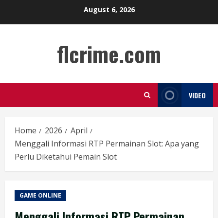
Skip
August 6, 2026
to
content
flcrime.com
VIDEO
Home
2026
April
Menggali Informasi RTP Permainan Slot: Apa yang
Perlu Diketahui Pemain Slot
GAME ONLINE
Menggali Informasi RTP Permainan