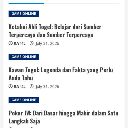
u
e
GAME ONLINE
R
Ketahui Ahli Togel: Belajar dari Sumber
Terpercaya dan Sumber Terpercaya
e
RAf4L
July 31, 2026
a
GAME ONLINE
d
Kawan Togel: Legenda dan Fakta yang Perlu
i
Anda Tahu
n
RAf4L
July 31, 2026
g
GAME ONLINE
Poker JW: Dari Dasar hingga Mahir dalam Satu
Langkah Saja