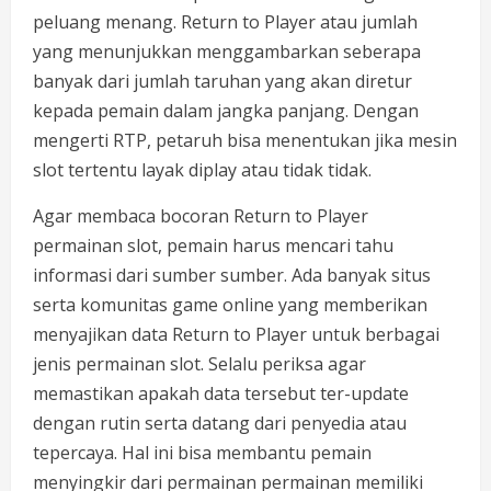
peluang menang. Return to Player atau jumlah
yang menunjukkan menggambarkan seberapa
banyak dari jumlah taruhan yang akan diretur
kepada pemain dalam jangka panjang. Dengan
mengerti RTP, petaruh bisa menentukan jika mesin
slot tertentu layak diplay atau tidak tidak.
Agar membaca bocoran Return to Player
permainan slot, pemain harus mencari tahu
informasi dari sumber sumber. Ada banyak situs
serta komunitas game online yang memberikan
menyajikan data Return to Player untuk berbagai
jenis permainan slot. Selalu periksa agar
memastikan apakah data tersebut ter-update
dengan rutin serta datang dari penyedia atau
tepercaya. Hal ini bisa membantu pemain
menyingkir dari permainan permainan memiliki