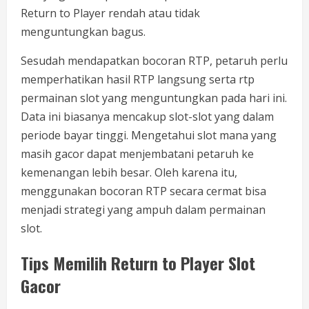
Return to Player rendah atau tidak
menguntungkan bagus.
Sesudah mendapatkan bocoran RTP, petaruh perlu
memperhatikan hasil RTP langsung serta rtp
permainan slot yang menguntungkan pada hari ini.
Data ini biasanya mencakup slot-slot yang dalam
periode bayar tinggi. Mengetahui slot mana yang
masih gacor dapat menjembatani petaruh ke
kemenangan lebih besar. Oleh karena itu,
menggunakan bocoran RTP secara cermat bisa
menjadi strategi yang ampuh dalam permainan
slot.
Tips Memilih Return to Player Slot
Gacor