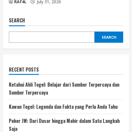
RAf4L
July 31, 2026
SEARCH
SEARCH
RECENT POSTS
Ketahui Ahli Togel: Belajar dari Sumber Terpercaya dan
Sumber Terpercaya
Kawan Togel: Legenda dan Fakta yang Perlu Anda Tahu
Poker JW: Dari Dasar hingga Mahir dalam Satu Langkah
Saja