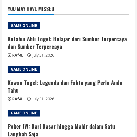
YOU MAY HAVE MISSED
GAME ONLINE
Ketahui Ahli Togel: Belajar dari Sumber Terpercaya
dan Sumber Terpercaya
RAf4L
July 31, 2026
GAME ONLINE
Kawan Togel: Legenda dan Fakta yang Perlu Anda
Tahu
RAf4L
July 31, 2026
GAME ONLINE
Poker JW: Dari Dasar hingga Mahir dalam Satu
Langkah Saja