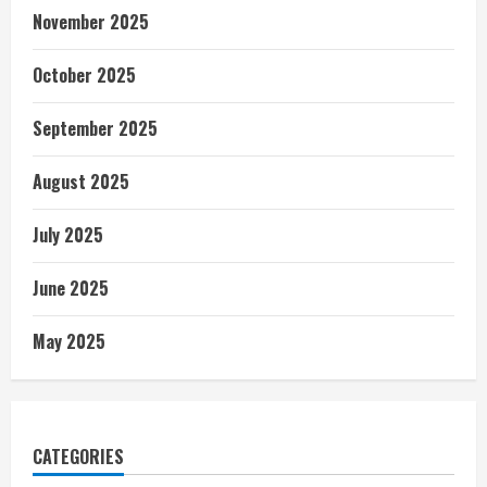
November 2025
October 2025
September 2025
August 2025
July 2025
June 2025
May 2025
CATEGORIES