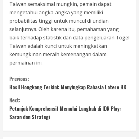
Taiwan semaksimal mungkin, pemain dapat
mengetahui angka-angka yang memiliki
probabilitas tinggi untuk muncul di undian
selanjutnya. Oleh karena itu, pemahaman yang
baik terhadap statistik dan data pengeluaran Togel
Taiwan adalah kunci untuk meningkatkan
kemungkinan meraih kemenangan dalam
permainan ini.
C
Previous:
Hasil Hongkong Terkini: Menyingkap Rahasia Lotere HK
o
Next:
n
Petunjuk Komprehensif Memulai Langkah di IDN Play:
t
Saran dan Strategi
i