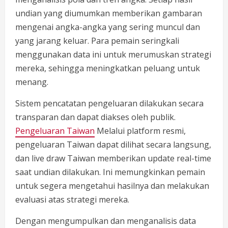
undian yang diumumkan memberikan gambaran
mengenai angka-angka yang sering muncul dan
yang jarang keluar. Para pemain seringkali
menggunakan data ini untuk merumuskan strategi
mereka, sehingga meningkatkan peluang untuk
menang.
Sistem pencatatan pengeluaran dilakukan secara
transparan dan dapat diakses oleh publik.
Pengeluaran Taiwan
Melalui platform resmi,
pengeluaran Taiwan dapat dilihat secara langsung,
dan live draw Taiwan memberikan update real-time
saat undian dilakukan. Ini memungkinkan pemain
untuk segera mengetahui hasilnya dan melakukan
evaluasi atas strategi mereka.
Dengan mengumpulkan dan menganalisis data