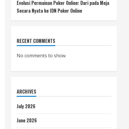
Evolusi Permainan Poker Online: Dari pada Meja
Secara Nyata ke IDN Poker Online
RECENT COMMENTS
No comments to show.
ARCHIVES
July 2026
June 2026