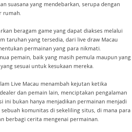
ilkan suasana yang mendebarkan, serupa dengan
ar rumah.
arkan beragam game yang dapat diakses melalui
 taruhan yang tersedia, dari live draw Macau
enentukan permainan yang para nikmati.
ua pemain, baik yang masih pemula maupun yang
ang sesuai untuk kesukaan mereka.
alam Live Macau menambah kejutan ketika
 dealer dan pemain lain, menciptakan pengalaman
si ini bukan hanya menjadikan permainan menjadi
sebuah komunitas di sekeliling situs, di mana para
n berbagi cerita mengenai permainan.