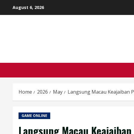
Skip
August 6, 2026
to
content
Home
2026
May
Langsung Macau Keajaiban Pe
GAME ONLINE
Langsung Macau Keajaiban 