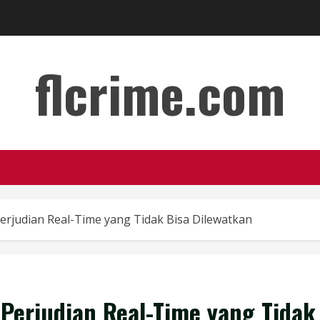
flcrime.com
rjudian Real-Time yang Tidak Bisa Dilewatkan
Perjudian Real-Time yang Tidak