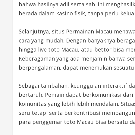
bahwa hasilnya adil serta sah. Ini menghas
berada dalam kasino fisik, tanpa perlu kelu
Selanjutnya, situs Permainan Macau menaw
cara yang mudah. Dengan banyaknya beragam
hingga live toto Macau, atau bettor bisa m
Keberagaman yang ada menjamin bahwa sem
berpengalaman, dapat menemukan sesuatu y
Sebagai tambahan, keunggulan interaktif d
bertaruh. Pemain dapat berkomunikasi dari
komunitas yang lebih lebih mendalam. Situa
seru tetapi serta berkontribusi membangun 
para penggemar toto Macau bisa bersatu da