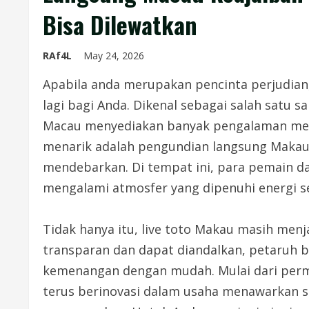
Bisa Dilewatkan
RAf4L
May 24, 2026
Apabila anda merupakan pencinta perjudian,
lagi bagi Anda. Dikenal sebagai salah satu 
Macau menyediakan banyak pengalaman menar
menarik adalah pengundian langsung Makau
mendebarkan. Di tempat ini, para pemain d
mengalami atmosfer yang dipenuhi energi s
Tidak hanya itu, live toto Makau masih menj
transparan dan dapat diandalkan, petaruh b
kemenangan dengan mudah. Mulai dari perma
terus berinovasi dalam usaha menawarkan s