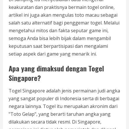
keakuratan dan praktisnya bermain togel online,
artikel ini juga akan mengulas toto macau sebagai
salah satu alternatif bagi penggemar togel. Melalui
mengetahui mitos dan fakta seputar game ini,
semoga Anda bisa lebih bijak dalam mengambil
keputusan saat berpartisipasi dan mengalami
setiap aspek dari game yang menarik ini.
Apa yang dimaksud dengan Togel
Singapore?
Togel Singapore adalah jenis permainan judi angka
yang sangat populer di Indonesia serta di berbagai
negara lainnya. Togel itu merupakan akronim dari
"Toto Gelap", yang berarti taruhan angka yang
dilakukan secara tidak resmi. Di Singapore,