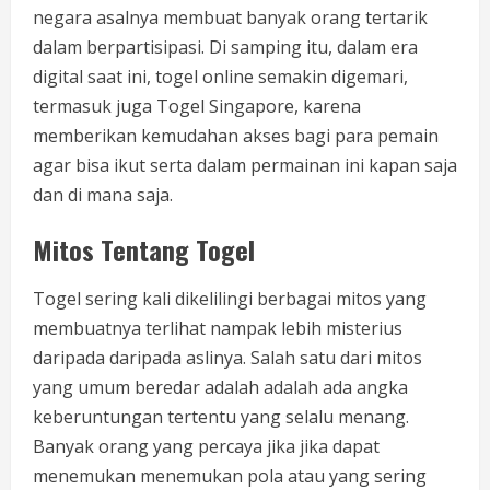
negara asalnya membuat banyak orang tertarik
dalam berpartisipasi. Di samping itu, dalam era
digital saat ini, togel online semakin digemari,
termasuk juga Togel Singapore, karena
memberikan kemudahan akses bagi para pemain
agar bisa ikut serta dalam permainan ini kapan saja
dan di mana saja.
Mitos Tentang Togel
Togel sering kali dikelilingi berbagai mitos yang
membuatnya terlihat nampak lebih misterius
daripada daripada aslinya. Salah satu dari mitos
yang umum beredar adalah adalah ada angka
keberuntungan tertentu yang selalu menang.
Banyak orang yang percaya jika jika dapat
menemukan menemukan pola atau yang sering