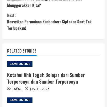
o
Menggerakkan Kita?
n
Next:
t
Keasyikan Permainan Kudapoker: Ciptakan Saat Tak
Terlupakan!
i
n
RELATED STORIES
u
e
GAME ONLINE
R
Ketahui Ahli Togel: Belajar dari Sumber
Terpercaya dan Sumber Terpercaya
e
RAf4L
July 31, 2026
a
GAME ONLINE
d