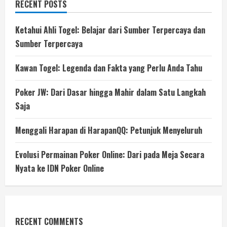
RECENT POSTS
Ketahui Ahli Togel: Belajar dari Sumber Terpercaya dan
Sumber Terpercaya
Kawan Togel: Legenda dan Fakta yang Perlu Anda Tahu
Poker JW: Dari Dasar hingga Mahir dalam Satu Langkah
Saja
Menggali Harapan di HarapanQQ: Petunjuk Menyeluruh
Evolusi Permainan Poker Online: Dari pada Meja Secara
Nyata ke IDN Poker Online
RECENT COMMENTS