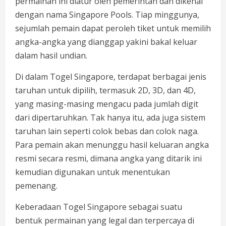
permainan ini diatur oleh pemerintah dan dikenal
dengan nama Singapore Pools. Tiap minggunya,
sejumlah pemain dapat peroleh tiket untuk memilih
angka-angka yang dianggap yakini bakal keluar
dalam hasil undian.
Di dalam Togel Singapore, terdapat berbagai jenis
taruhan untuk dipilih, termasuk 2D, 3D, dan 4D,
yang masing-masing mengacu pada jumlah digit
dari dipertaruhkan. Tak hanya itu, ada juga sistem
taruhan lain seperti colok bebas dan colok naga.
Para pemain akan menunggu hasil keluaran angka
resmi secara resmi, dimana angka yang ditarik ini
kemudian digunakan untuk menentukan
pemenang.
Keberadaan Togel Singapore sebagai suatu
bentuk permainan yang legal dan terpercaya di