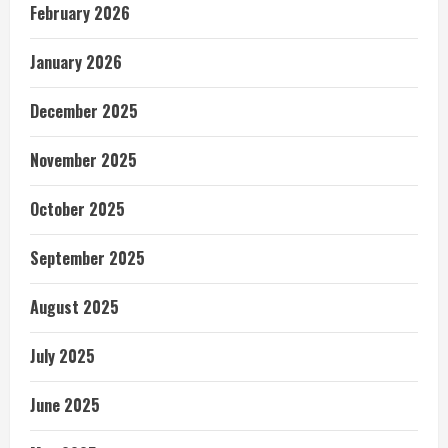
February 2026
January 2026
December 2025
November 2025
October 2025
September 2025
August 2025
July 2025
June 2025