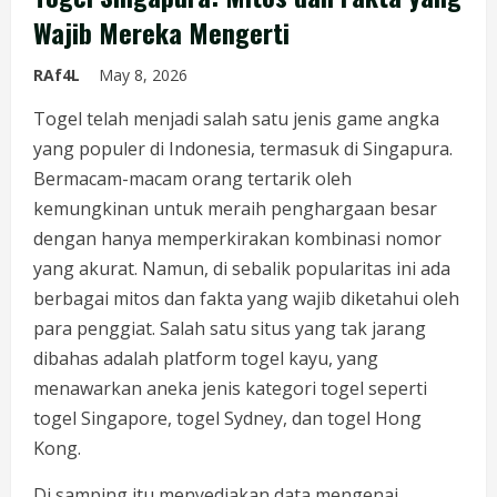
Wajib Mereka Mengerti
RAf4L
May 8, 2026
Togel telah menjadi salah satu jenis game angka
yang populer di Indonesia, termasuk di Singapura.
Bermacam-macam orang tertarik oleh
kemungkinan untuk meraih penghargaan besar
dengan hanya memperkirakan kombinasi nomor
yang akurat. Namun, di sebalik popularitas ini ada
berbagai mitos dan fakta yang wajib diketahui oleh
para penggiat. Salah satu situs yang tak jarang
dibahas adalah platform togel kayu, yang
menawarkan aneka jenis kategori togel seperti
togel Singapore, togel Sydney, dan togel Hong
Kong.
Di samping itu menyediakan data mengenai