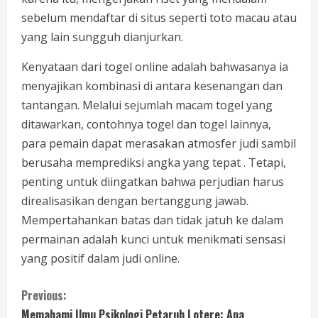
sebelum mendaftar di situs seperti toto macau atau
yang lain sungguh dianjurkan.
Kenyataan dari togel online adalah bahwasanya ia
menyajikan kombinasi di antara kesenangan dan
tantangan. Melalui sejumlah macam togel yang
ditawarkan, contohnya togel dan togel lainnya,
para pemain dapat merasakan atmosfer judi sambil
berusaha memprediksi angka yang tepat . Tetapi,
penting untuk diingatkan bahwa perjudian harus
direalisasikan dengan bertanggung jawab.
Mempertahankan batas dan tidak jatuh ke dalam
permainan adalah kunci untuk menikmati sensasi
yang positif dalam judi online.
C
Previous:
Memahami Ilmu Psikologi Petaruh Lotere: Apa