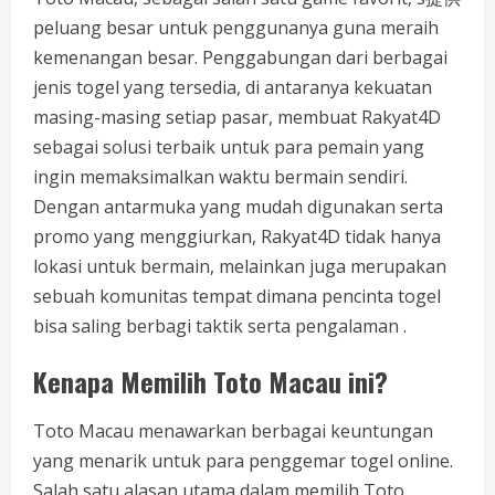
peluang besar untuk penggunanya guna meraih
kemenangan besar. Penggabungan dari berbagai
jenis togel yang tersedia, di antaranya kekuatan
masing-masing setiap pasar, membuat Rakyat4D
sebagai solusi terbaik untuk para pemain yang
ingin memaksimalkan waktu bermain sendiri.
Dengan antarmuka yang mudah digunakan serta
promo yang menggiurkan, Rakyat4D tidak hanya
lokasi untuk bermain, melainkan juga merupakan
sebuah komunitas tempat dimana pencinta togel
bisa saling berbagi taktik serta pengalaman .
Kenapa Memilih Toto Macau ini?
Toto Macau menawarkan berbagai keuntungan
yang menarik untuk para penggemar togel online.
Salah satu alasan utama dalam memilih Toto