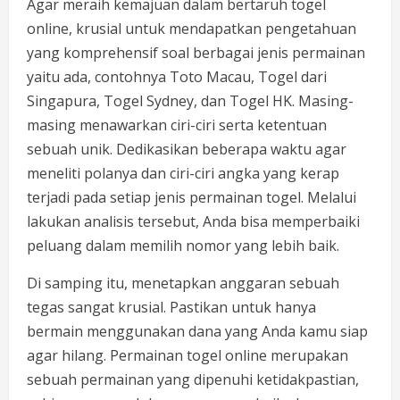
Agar meraih kemajuan dalam bertaruh togel
online, krusial untuk mendapatkan pengetahuan
yang komprehensif soal berbagai jenis permainan
yaitu ada, contohnya Toto Macau, Togel dari
Singapura, Togel Sydney, dan Togel HK. Masing-
masing menawarkan ciri-ciri serta ketentuan
sebuah unik. Dedikasikan beberapa waktu agar
meneliti polanya dan ciri-ciri angka yang kerap
terjadi pada setiap jenis permainan togel. Melalui
lakukan analisis tersebut, Anda bisa memperbaiki
peluang dalam memilih nomor yang lebih baik.
Di samping itu, menetapkan anggaran sebuah
tegas sangat krusial. Pastikan untuk hanya
bermain menggunakan dana yang Anda kamu siap
agar hilang. Permainan togel online merupakan
sebuah permainan yang dipenuhi ketidakpastian,