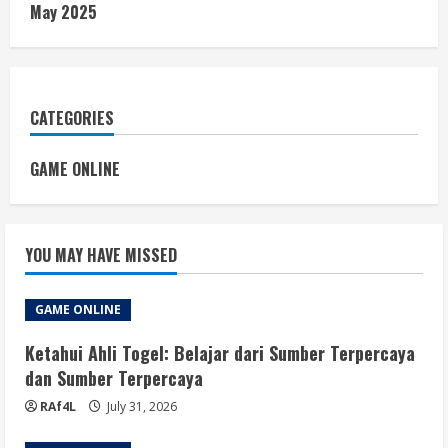
May 2025
CATEGORIES
GAME ONLINE
YOU MAY HAVE MISSED
GAME ONLINE
Ketahui Ahli Togel: Belajar dari Sumber Terpercaya
dan Sumber Terpercaya
RAf4L
July 31, 2026