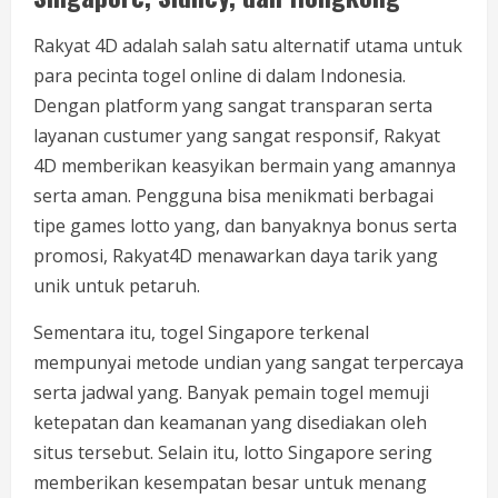
Rakyat 4D adalah salah satu alternatif utama untuk
para pecinta togel online di dalam Indonesia.
Dengan platform yang sangat transparan serta
layanan custumer yang sangat responsif, Rakyat
4D memberikan keasyikan bermain yang amannya
serta aman. Pengguna bisa menikmati berbagai
tipe games lotto yang, dan banyaknya bonus serta
promosi, Rakyat4D menawarkan daya tarik yang
unik untuk petaruh.
Sementara itu, togel Singapore terkenal
mempunyai metode undian yang sangat terpercaya
serta jadwal yang. Banyak pemain togel memuji
ketepatan dan keamanan yang disediakan oleh
situs tersebut. Selain itu, lotto Singapore sering
memberikan kesempatan besar untuk menang