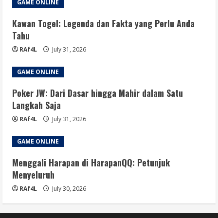
GAME ONLINE
Kawan Togel: Legenda dan Fakta yang Perlu Anda
Tahu
RAf4L
July 31, 2026
GAME ONLINE
Poker JW: Dari Dasar hingga Mahir dalam Satu
Langkah Saja
RAf4L
July 31, 2026
GAME ONLINE
Menggali Harapan di HarapanQQ: Petunjuk
Menyeluruh
RAf4L
July 30, 2026