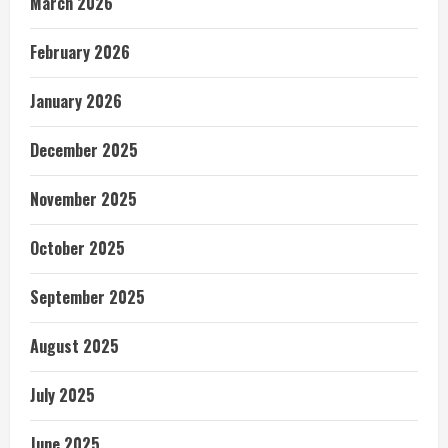
March 2026
February 2026
January 2026
December 2025
November 2025
October 2025
September 2025
August 2025
July 2025
June 2025