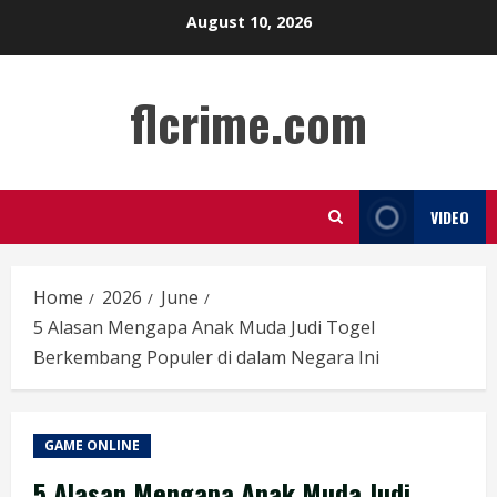
Skip
August 10, 2026
to
content
flcrime.com
VIDEO
Home
2026
June
5 Alasan Mengapa Anak Muda Judi Togel
Berkembang Populer di dalam Negara Ini
GAME ONLINE
5 Alasan Mengapa Anak Muda Judi