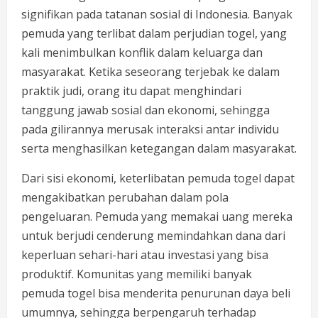
signifikan pada tatanan sosial di Indonesia. Banyak
pemuda yang terlibat dalam perjudian togel, yang
kali menimbulkan konflik dalam keluarga dan
masyarakat. Ketika seseorang terjebak ke dalam
praktik judi, orang itu dapat menghindari
tanggung jawab sosial dan ekonomi, sehingga
pada gilirannya merusak interaksi antar individu
serta menghasilkan ketegangan dalam masyarakat.
Dari sisi ekonomi, keterlibatan pemuda togel dapat
mengakibatkan perubahan dalam pola
pengeluaran. Pemuda yang memakai uang mereka
untuk berjudi cenderung memindahkan dana dari
keperluan sehari-hari atau investasi yang bisa
produktif. Komunitas yang memiliki banyak
pemuda togel bisa menderita penurunan daya beli
umumnya, sehingga berpengaruh terhadap