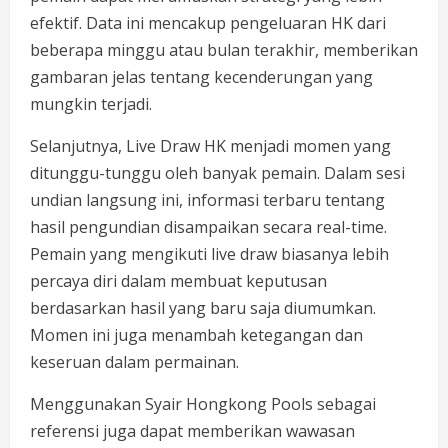
efektif. Data ini mencakup pengeluaran HK dari
beberapa minggu atau bulan terakhir, memberikan
gambaran jelas tentang kecenderungan yang
mungkin terjadi.
Selanjutnya, Live Draw HK menjadi momen yang
ditunggu-tunggu oleh banyak pemain. Dalam sesi
undian langsung ini, informasi terbaru tentang
hasil pengundian disampaikan secara real-time.
Pemain yang mengikuti live draw biasanya lebih
percaya diri dalam membuat keputusan
berdasarkan hasil yang baru saja diumumkan.
Momen ini juga menambah ketegangan dan
keseruan dalam permainan.
Menggunakan Syair Hongkong Pools sebagai
referensi juga dapat memberikan wawasan