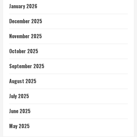
January 2026
December 2025
November 2025
October 2025
September 2025
August 2025
July 2025
June 2025
May 2025