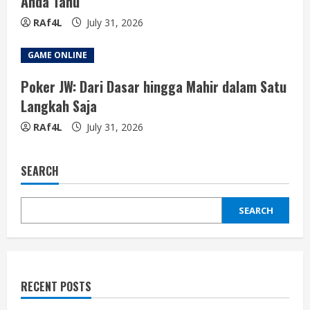
Anda Tahu
i
RAf4L
July 31, 2026
n
GAME ONLINE
g
Poker JW: Dari Dasar hingga Mahir dalam Satu
Langkah Saja
RAf4L
July 31, 2026
SEARCH
SEARCH
RECENT POSTS