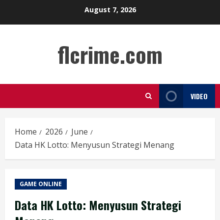
Skip
August 7, 2026
to
content
flcrime.com
VIDEO
Home
2026
June
Data HK Lotto: Menyusun Strategi Menang
GAME ONLINE
Data HK Lotto: Menyusun Strategi