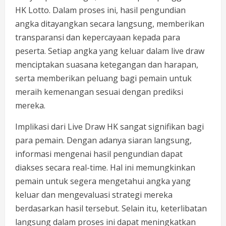
HK Lotto. Dalam proses ini, hasil pengundian
angka ditayangkan secara langsung, memberikan
transparansi dan kepercayaan kepada para
peserta. Setiap angka yang keluar dalam live draw
menciptakan suasana ketegangan dan harapan,
serta memberikan peluang bagi pemain untuk
meraih kemenangan sesuai dengan prediksi
mereka.
Implikasi dari Live Draw HK sangat signifikan bagi
para pemain. Dengan adanya siaran langsung,
informasi mengenai hasil pengundian dapat
diakses secara real-time. Hal ini memungkinkan
pemain untuk segera mengetahui angka yang
keluar dan mengevaluasi strategi mereka
berdasarkan hasil tersebut. Selain itu, keterlibatan
langsung dalam proses ini dapat meningkatkan