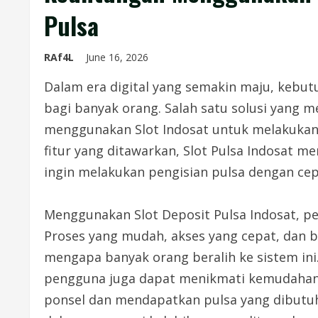
Pulsa
RAf4L
June 16, 2026
Dalam era digital yang semakin maju, kebut
bagi banyak orang. Salah satu solusi yang
menggunakan Slot Indosat untuk melakukan 
fitur yang ditawarkan, Slot Pulsa Indosat m
ingin melakukan pengisian pulsa dengan cepa
Menggunakan Slot Deposit Pulsa Indosat, 
Proses yang mudah, akses yang cepat, dan b
mengapa banyak orang beralih ke sistem ini.
pengguna juga dapat menikmati kemudahan
ponsel dan mendapatkan pulsa yang dibutuhk