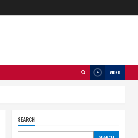
VIDEO
SEARCH
SEARCH