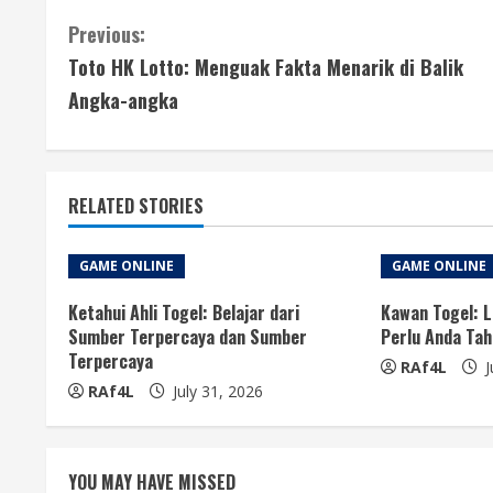
C
Previous:
Toto HK Lotto: Menguak Fakta Menarik di Balik
o
Angka-angka
n
t
RELATED STORIES
i
n
GAME ONLINE
GAME ONLINE
u
Ketahui Ahli Togel: Belajar dari
Kawan Togel: 
Sumber Terpercaya dan Sumber
Perlu Anda Tah
e
Terpercaya
RAf4L
J
RAf4L
July 31, 2026
R
e
YOU MAY HAVE MISSED