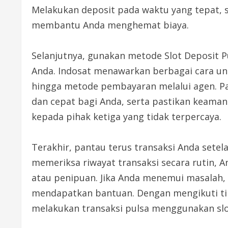
Melakukan deposit pada waktu yang tepat, s
membantu Anda menghemat biaya.
Selanjutnya, gunakan metode Slot Deposit P
Anda. Indosat menawarkan berbagai cara unt
hingga metode pembayaran melalui agen. P
dan cepat bagi Anda, serta pastikan keama
kepada pihak ketiga yang tidak terpercaya.
Terakhir, pantau terus transaksi Anda sete
memeriksa riwayat transaksi secara rutin, A
atau penipuan. Jika Anda menemui masalah,
mendapatkan bantuan. Dengan mengikuti ti
melakukan transaksi pulsa menggunakan slo