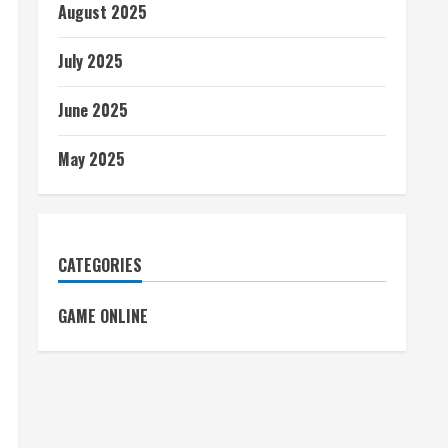
August 2025
July 2025
June 2025
May 2025
CATEGORIES
GAME ONLINE