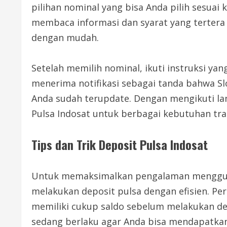
pilihan nominal yang bisa Anda pilih sesuai
membaca informasi dan syarat yang tertera
dengan mudah.
Setelah memilih nominal, ikuti instruksi yan
menerima notifikasi sebagai tanda bahwa Slo
Anda sudah terupdate. Dengan mengikuti la
Pulsa Indosat untuk berbagai kebutuhan tran
Tips dan Trik Deposit Pulsa Indosat
Untuk memaksimalkan pengalaman mengguna
melakukan deposit pulsa dengan efisien. P
memiliki cukup saldo sebelum melakukan de
sedang berlaku agar Anda bisa mendapatkan n