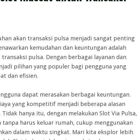
uhan akan transaksi pulsa menjadi sangat penting
 menawarkan kemudahan dan keuntungan adalah
transaksi pulsa. Dengan berbagai layanan dan
enjadi pilihan yang populer bagi pengguna yang
t dan efisien.
pengguna dapat merasakan berbagai keuntungan.
iaya yang kompetitif menjadi beberapa alasan
 Tidak hanya itu, dengan melakukan Slot Via Pulsa,
 tanpa harus keluar rumah, cukup menggunakan
an dalam waktu singkat. Mari kita eksplor lebih