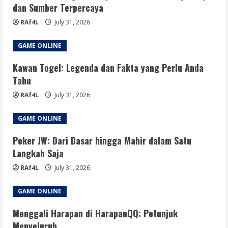
dan Sumber Terpercaya
RAf4L
July 31, 2026
GAME ONLINE
Kawan Togel: Legenda dan Fakta yang Perlu Anda
Tahu
RAf4L
July 31, 2026
GAME ONLINE
Poker JW: Dari Dasar hingga Mahir dalam Satu
Langkah Saja
RAf4L
July 31, 2026
GAME ONLINE
Menggali Harapan di HarapanQQ: Petunjuk
Menyeluruh