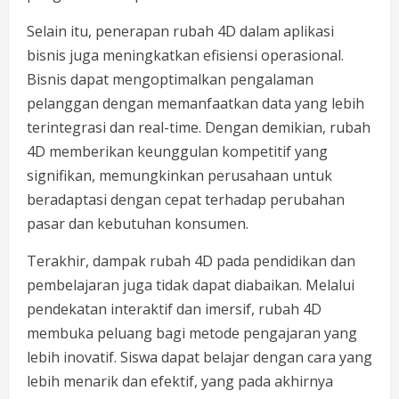
Selain itu, penerapan rubah 4D dalam aplikasi
bisnis juga meningkatkan efisiensi operasional.
Bisnis dapat mengoptimalkan pengalaman
pelanggan dengan memanfaatkan data yang lebih
terintegrasi dan real-time. Dengan demikian, rubah
4D memberikan keunggulan kompetitif yang
signifikan, memungkinkan perusahaan untuk
beradaptasi dengan cepat terhadap perubahan
pasar dan kebutuhan konsumen.
Terakhir, dampak rubah 4D pada pendidikan dan
pembelajaran juga tidak dapat diabaikan. Melalui
pendekatan interaktif dan imersif, rubah 4D
membuka peluang bagi metode pengajaran yang
lebih inovatif. Siswa dapat belajar dengan cara yang
lebih menarik dan efektif, yang pada akhirnya