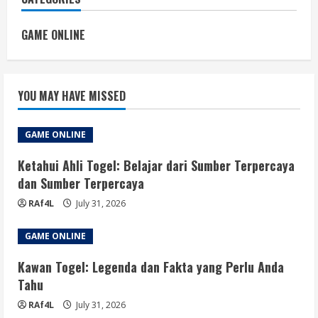
GAME ONLINE
YOU MAY HAVE MISSED
GAME ONLINE
Ketahui Ahli Togel: Belajar dari Sumber Terpercaya
dan Sumber Terpercaya
RAf4L
July 31, 2026
GAME ONLINE
Kawan Togel: Legenda dan Fakta yang Perlu Anda
Tahu
RAf4L
July 31, 2026