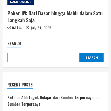
g
GAME ONLINE
Poker JW: Dari Dasar hingga Mahir dalam Satu
Langkah Saja
RAf4L
July 31, 2026
SEARCH
SEARCH
RECENT POSTS
Ketahui Ahli Togel: Belajar dari Sumber Terpercaya dan
Sumber Terpercaya