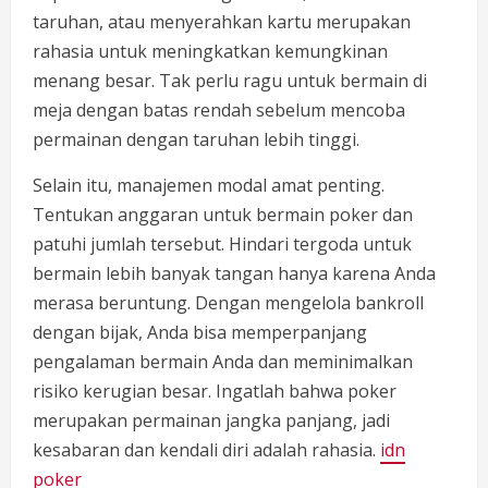
taruhan, atau menyerahkan kartu merupakan
rahasia untuk meningkatkan kemungkinan
menang besar. Tak perlu ragu untuk bermain di
meja dengan batas rendah sebelum mencoba
permainan dengan taruhan lebih tinggi.
Selain itu, manajemen modal amat penting.
Tentukan anggaran untuk bermain poker dan
patuhi jumlah tersebut. Hindari tergoda untuk
bermain lebih banyak tangan hanya karena Anda
merasa beruntung. Dengan mengelola bankroll
dengan bijak, Anda bisa memperpanjang
pengalaman bermain Anda dan meminimalkan
risiko kerugian besar. Ingatlah bahwa poker
merupakan permainan jangka panjang, jadi
kesabaran dan kendali diri adalah rahasia.
idn
poker