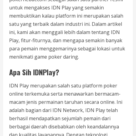
untuk mengakses IDN Play yang semakin
membuktikan kalau platform ini merupakan salah
satu yang terbaik dalam industri ini. Dalam artikel
ini, kami akan menggali lebih dalam tentang IDN
Play, fitur-fiturnya, dan mengapa semakin banyak
para pemain menggemarinya sebagai lokasi untuk
menikmati game poker daring.
Apa Sih IDNPlay?
IDN Play merupakan salah satu platform poker
online terkemuka serta menawarkan bermacam-
macam jenis permainan taruhan secara online. Ini
adalah bagian dari IDN Network, IDN Play telah
berhasil mendapatkan sejumlah pemain dari
berbagai daerah disebabkan oleh keandalannya
dan kualitas layanannya. Dengan teknologi