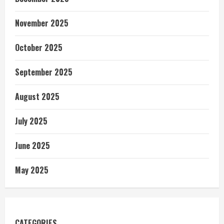
November 2025
October 2025
September 2025
August 2025
July 2025
June 2025
May 2025
CATEGORIES