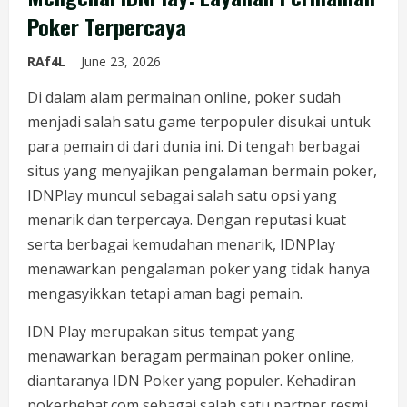
Poker Terpercaya
RAf4L
June 23, 2026
Di dalam alam permainan online, poker sudah
menjadi salah satu game terpopuler disukai untuk
para pemain di dari dunia ini. Di tengah berbagai
situs yang menyajikan pengalaman bermain poker,
IDNPlay muncul sebagai salah satu opsi yang
menarik dan terpercaya. Dengan reputasi kuat
serta berbagai kemudahan menarik, IDNPlay
menawarkan pengalaman poker yang tidak hanya
mengasyikkan tetapi aman bagi pemain.
IDN Play merupakan situs tempat yang
menawarkan beragam permainan poker online,
diantaranya IDN Poker yang populer. Kehadiran
pokerhebat.com sebagai salah satu partner resmi