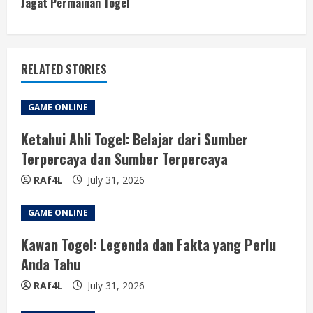
Jagat Permainan Togel
i
n
RELATED STORIES
u
e
GAME ONLINE
R
Ketahui Ahli Togel: Belajar dari Sumber
Terpercaya dan Sumber Terpercaya
e
RAf4L
July 31, 2026
a
GAME ONLINE
d
Kawan Togel: Legenda dan Fakta yang Perlu
i
Anda Tahu
n
RAf4L
July 31, 2026