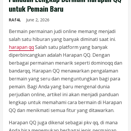
untuk Pemain Baru
RAf4L
June 2, 2026
Bermain permainan judi online memang menjadi
salah satu hiburan yang banyak diminati saat ini.
harapan qq
Salah satu platform yang banyak
diperbincangkan adalah Harapan QQ. Dengan
berbagai permainan menarik seperti dominoqq dan
bandarqq, Harapan QQ menawarkan pengalaman
bermain yang seru dan menguntungkan bagi para
pemain. Bagi Anda yang baru mengenal dunia
perjudian online, artikel ini akan menjadi panduan
lengkap untuk memahami cara bermain di Harapan
QQ dan menikmati semua fitur yang ditawarkan.
Harapan QQ juga dikenal sebagai pkv qq, di mana
Anda bisa menemukan berbagai jenis permainan