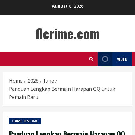
Skip
August 8, 2026
to
content
flcrime.com
VIDEO
Home
2026
June
Panduan Lengkap Bermain Harapan QQ untuk
Pemain Baru
GAME ONLINE
Panduan Lengkap Bermain Harapan QQ