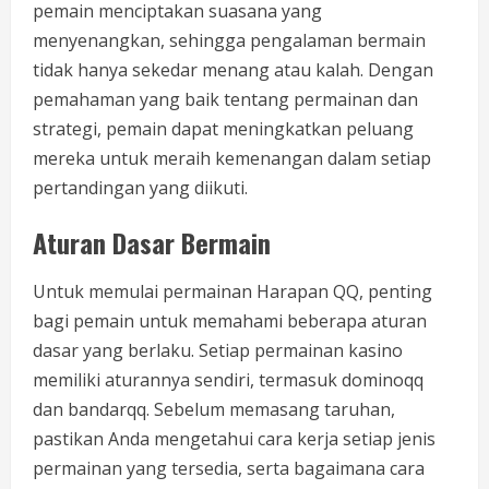
pemain menciptakan suasana yang
menyenangkan, sehingga pengalaman bermain
tidak hanya sekedar menang atau kalah. Dengan
pemahaman yang baik tentang permainan dan
strategi, pemain dapat meningkatkan peluang
mereka untuk meraih kemenangan dalam setiap
pertandingan yang diikuti.
Aturan Dasar Bermain
Untuk memulai permainan Harapan QQ, penting
bagi pemain untuk memahami beberapa aturan
dasar yang berlaku. Setiap permainan kasino
memiliki aturannya sendiri, termasuk dominoqq
dan bandarqq. Sebelum memasang taruhan,
pastikan Anda mengetahui cara kerja setiap jenis
permainan yang tersedia, serta bagaimana cara