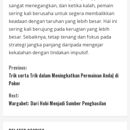
sangat menegangkan, dan ketika kalah, pemain
sering kali berusaha untuk segera membalikkan
keadaan dengan taruhan yang lebih besar. Hal ini
sering kali berujung pada kerugian yang lebih
besar. Sebaiknya, tetap tenang dan fokus pada
strategi jangka panjang daripada mengejar
kekalahan dengan tindakan impulsif.
C
Previous:
Trik serta Trik dalam Meningkatkan Permainan Anda| di
o
Poker
n
Next:
t
Wargabet: Dari Hobi Menjadi Sumber Penghasilan
i