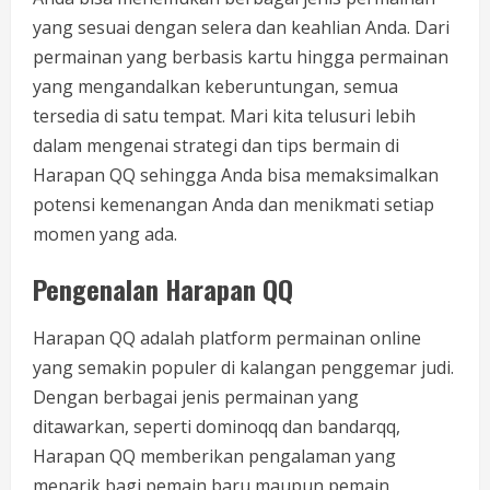
yang sesuai dengan selera dan keahlian Anda. Dari
permainan yang berbasis kartu hingga permainan
yang mengandalkan keberuntungan, semua
tersedia di satu tempat. Mari kita telusuri lebih
dalam mengenai strategi dan tips bermain di
Harapan QQ sehingga Anda bisa memaksimalkan
potensi kemenangan Anda dan menikmati setiap
momen yang ada.
Pengenalan Harapan QQ
Harapan QQ adalah platform permainan online
yang semakin populer di kalangan penggemar judi.
Dengan berbagai jenis permainan yang
ditawarkan, seperti dominoqq dan bandarqq,
Harapan QQ memberikan pengalaman yang
menarik bagi pemain baru maupun pemain