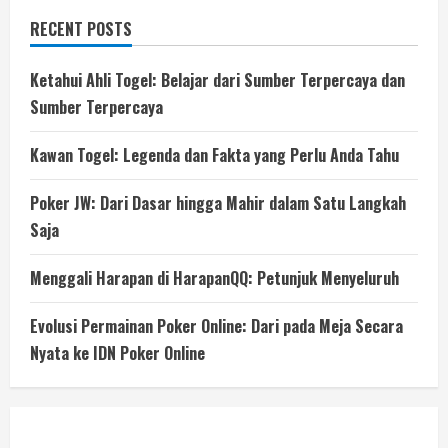
RECENT POSTS
Ketahui Ahli Togel: Belajar dari Sumber Terpercaya dan
Sumber Terpercaya
Kawan Togel: Legenda dan Fakta yang Perlu Anda Tahu
Poker JW: Dari Dasar hingga Mahir dalam Satu Langkah
Saja
Menggali Harapan di HarapanQQ: Petunjuk Menyeluruh
Evolusi Permainan Poker Online: Dari pada Meja Secara
Nyata ke IDN Poker Online