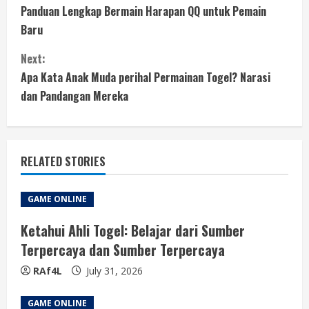
Panduan Lengkap Bermain Harapan QQ untuk Pemain
o
Baru
n
Next:
t
Apa Kata Anak Muda perihal Permainan Togel? Narasi
dan Pandangan Mereka
i
n
RELATED STORIES
u
e
GAME ONLINE
R
Ketahui Ahli Togel: Belajar dari Sumber
Terpercaya dan Sumber Terpercaya
e
RAf4L
July 31, 2026
a
GAME ONLINE