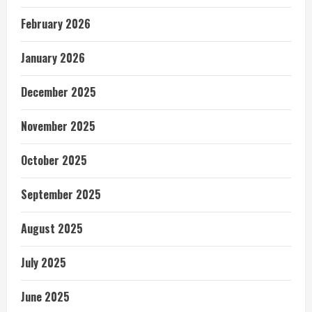
February 2026
January 2026
December 2025
November 2025
October 2025
September 2025
August 2025
July 2025
June 2025